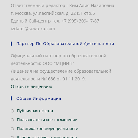
Ответственный редактор - Ким Алия Назиповна
г. Москва, ул.Каспийская, д. 22 к.1 стр.5
Единый Call-центр тел. +7 (995) 309-17-87
izdatel@sowa-ru.com
Партнер По Образовательной Деятельности
Официальный партнер по образовательной
деятельности: ООО "МЦНИП"
Лицензия на осуществление образовательной
деятельности №1686 от 01.11.2019.
Открыть лицензию
Общая Информация
Откроется
Публичная оферта
в
Откроется
Пользовательское соглашение
новой
в
Откроется
Политика конфиденциальности
вкладке
новой
в
Откроется
Запрос наградных документов