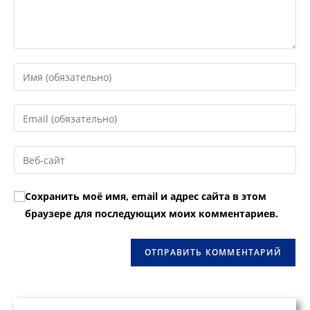
Введите
свое
имя
Введите
или
свой
имя
email-
Введите
пользователя,
адрес,
URL
чтобы
чтобы
вашего
прокомментировать
Сохранить моё имя, email и адрес сайта в этом
прокомментировать
веб-
браузере для последующих моих комментариев.
сайта
(необязательно)