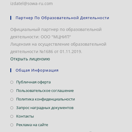
izdatel@sowa-ru.com
Партнер По Образовательной Деятельности
Официальный партнер по образовательной
деятельности: ООО "МЦНИП"
Лицензия на осуществление образовательной
деятельности №1686 от 01.11.2019.
Открыть лицензию
Общая Информация
Откроется
Публичная оферта
в
Откроется
Пользовательское соглашение
новой
в
Откроется
Политика конфиденциальности
вкладке
новой
в
Откроется
Запрос наградных документов
вкладке
новой
в
Откроется
Контакты
вкладке
новой
в
Откроется
Реклама на сайте
вкладке
новой
в