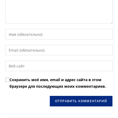
Введите
свое
имя
Введите
или
свой
имя
email-
Введите
пользователя,
адрес,
URL
чтобы
чтобы
вашего
прокомментировать
Сохранить моё имя, email и адрес сайта в этом
прокомментировать
веб-
браузере для последующих моих комментариев.
сайта
(необязательно)