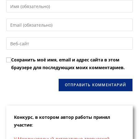
Введите
свое
имя
Введите
или
свой
имя
email-
Введите
пользователя,
адрес,
URL
чтобы
чтобы
вашего
прокомментировать
Сохранить моё имя, email и адрес сайта в этом
прокомментировать
веб-
браузере для последующих моих комментариев.
сайта
(необязательно)
Конкурс, в котором автор работы принял
участие
:
V Международный литературно-творческий