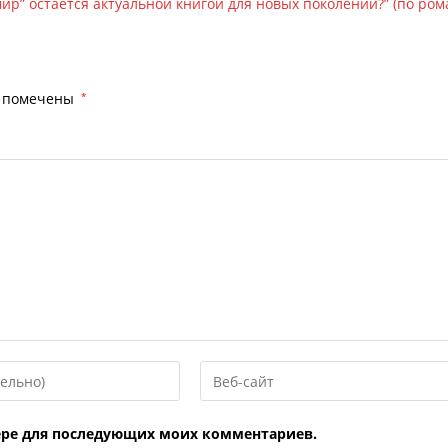
мир” остается актуальной книгой для новых поколений?” (по ром
я помечены
*
Введите
URL
вашего
узере для последующих моих комментариев.
веб-