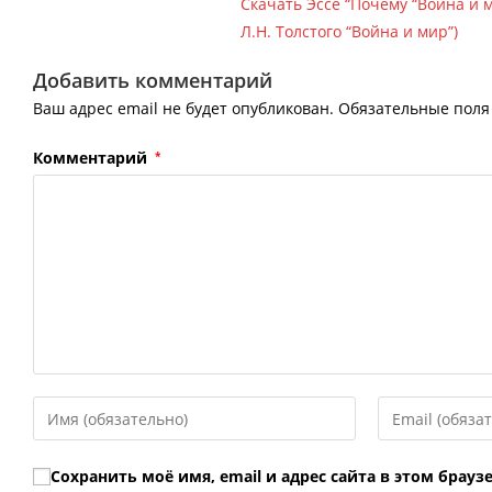
Скачать Эссе “Почему “Война и 
Л.Н. Толстого “Война и мир”)
Добавить комментарий
Ваш адрес email не будет опубликован.
Обязательные пол
Комментарий
*
Введите
Введите
свое
свой
имя
email-
Сохранить моё имя, email и адрес сайта в этом бра
или
адрес,