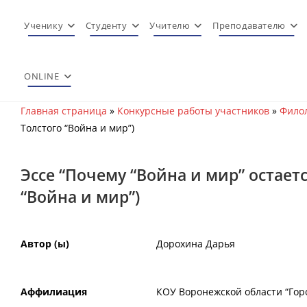
Перейти
к
Ученику
Студенту
Учителю
Преподавателю
содержимому
ONLINE
Главная страница
»
Конкурсные работы участников
»
Филол
Толстого “Война и мир”)
Эссе “Почему “Война и мир” остает
“Война и мир”)
Автор (ы)
Дорохина Дарья
Аффилиация
КОУ Воронежской области “Горо