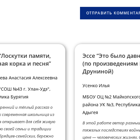
сайта
овать
(необязательно)
“Лоскутки памяти,
Эссе “Это было дав
ая корка и песня”
(по произведениям
Друниной)
ева Анастасия Алексеевна
Усенко Илья
СОШ №43 г. Улан-Удэ",
лика Бурятия
МБОУ ОЦ №2 Майкопског
района УК №3, Республик
ренний и тёплый рассказ о
Адыгея
к современная школьница из
э открывает для себя живую
В этой работе автор размы
ю своей семьи и традиции
тяжелых последствиях войны
рядцев-семейских, бережно
цене — человеческих жизнях. 