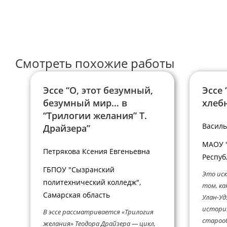
имя
чтобы
пользователя,
прокомментир
чтобы
прокомментировать
Смотреть похожие работы
Эссе “О, этот безумный,
Эссе 
безумный мир… в
хлебн
“Трилогии желания” Т.
Василь
Драйзера”
МАОУ "
Петрякова Ксения Евгеньевна
Респуб
ГБПОУ "Сызранский
Это иск
политехнический колледж",
том, ка
Самарская область
Улан-Уд
истори
В эссе рассматривается «Трилогия
старооб
желания» Теодора Драйзера — цикл,