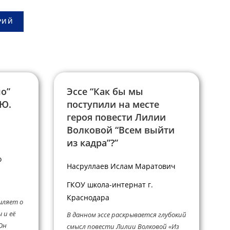
но”
Эссе “Как бы мы
 Ю.
поступили на месте
героя повести Лилии
Волковой “Всем выйти
из кадра”?”
о
Насруллаев Ислам Маратович
а
ГКОУ школа-интернат г.
Краснодара
шляет о
 и её
В данном эссе раскрывается глубокий
Он
смысл повести Лилии Волковой «Из