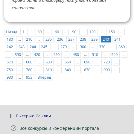
транспорта в атмосферу поступает большое
количество...
Назад
1
...
30
...
60
...
90
...
120
...
150
...
180
...
210
...
235
236
237
238
239
240
241
242
243
244
245
...
270
...
300
...
330
...
360
...
390
...
420
...
450
...
480
...
510
...
540
...
570
...
600
...
630
...
660
...
690
...
720
...
750
...
780
...
810
...
840
...
870
...
900
...
930
...
953
Вперед
Быстрые Ссылки
Все конкурсы и конференции портала