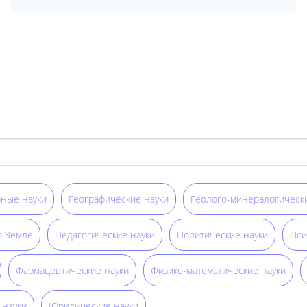
ные науки
Географические науки
Геолого-минералогически
о Земле
Педагогические науки
Политические науки
Пси
Фармацевтические науки
Физико-математические науки
 науки
Юридические науки