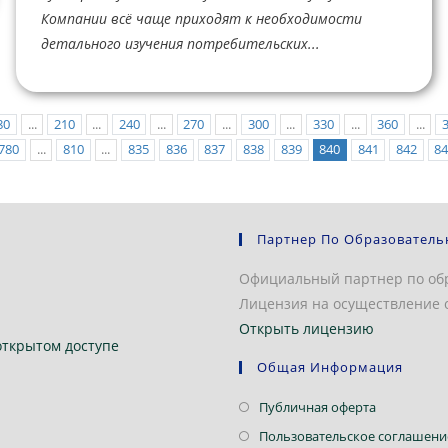
Компании всё чаще приходят к необходимости
детального изучения потребительских...
80
...
210
...
240
...
270
...
300
...
330
...
360
...
780
...
810
...
835
836
837
838
839
840
841
842
8
Партнер По Образователь
Официальный партнер по об
Лицензия на осуществление о
Открыть лицензию
открытом доступе
Общая Информация
Откроется
Публичная оферта
в
Пользовательское соглашени