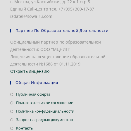
г. Москва, ул.Каспийская, д. 22 к.1 стр.5
Единый Call-центр тел. +7 (995) 309-17-87
izdatel@sowa-ru.com
Партнер По Образовательной Деятельности
Официальный партнер по образовательной
деятельности: ООО "МЦНИП"
Лицензия на осуществление образовательной
деятельности №1686 от 01.11.2019.
Открыть лицензию
Общая Информация
Откроется
Публичная оферта
в
Откроется
Пользовательское соглашение
новой
в
Откроется
Политика конфиденциальности
вкладке
новой
в
Откроется
Запрос наградных документов
вкладке
новой
в
Откроется
Контакты