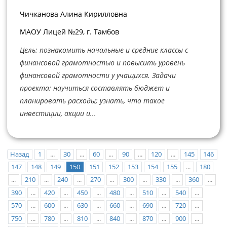
Чичканова Алина Кирилловна
МАОУ Лицей №29, г. Тамбов
Цель: познакомить начальные и средние классы с
финансовой грамотностью и повысить уровень
финансовой грамотности у учащихся. Задачи
проекта: научиться составлять бюджет и
планировать расходы; узнать, что такое
инвестиции, акции и...
Назад
1
...
30
...
60
...
90
...
120
...
145
146
147
148
149
150
151
152
153
154
155
...
180
...
210
...
240
...
270
...
300
...
330
...
360
...
390
...
420
...
450
...
480
...
510
...
540
...
570
...
600
...
630
...
660
...
690
...
720
...
750
...
780
...
810
...
840
...
870
...
900
...