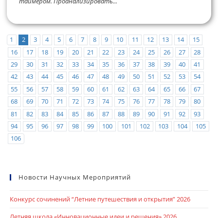
таймером. Проанализировать...
1
2
3
4
5
6
7
8
9
10
11
12
13
14
15
16
17
18
19
20
21
22
23
24
25
26
27
28
29
30
31
32
33
34
35
36
37
38
39
40
41
42
43
44
45
46
47
48
49
50
51
52
53
54
55
56
57
58
59
60
61
62
63
64
65
66
67
68
69
70
71
72
73
74
75
76
77
78
79
80
81
82
83
84
85
86
87
88
89
90
91
92
93
94
95
96
97
98
99
100
101
102
103
104
105
106
Новости Научных Мероприятий
Конкурс сочинений “Летние путешествия и открытия” 2026
Летняя школа «Инновационные идеи и решения» 2026