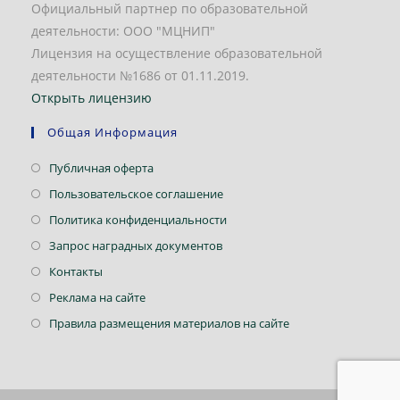
Официальный партнер по образовательной
деятельности: ООО "МЦНИП"
Лицензия на осуществление образовательной
деятельности №1686 от 01.11.2019.
Открыть лицензию
Общая Информация
Откроется
Публичная оферта
в
Откроется
Пользовательское соглашение
новой
в
Откроется
Политика конфиденциальности
вкладке
новой
в
Откроется
Запрос наградных документов
вкладке
новой
в
Откроется
Контакты
вкладке
новой
в
Откроется
Реклама на сайте
вкладке
новой
в
Откроется
Правила размещения материалов на сайте
вкладке
новой
в
вкладке
новой
вкладке