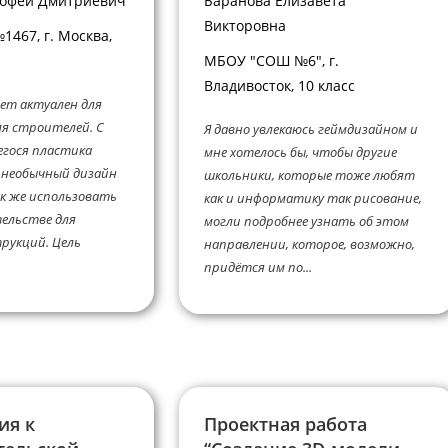
мофей Дмитриевич
Баранова Елизавета
Викторовна
467, г. Москва,
МБОУ "СОШ №6", г.
Владивосток, 10 класс
ет актуален для
ля строителей. С
Я давно увлекаюсь геймдизайном и
гося пластика
мне хотелось бы, чтобы другие
 необычный дизайн
школьники, которые тоже любят
к же использовать
как и информатику так рисование,
ельстве для
могли подробнее узнать об этом
рукций. Цель
направлении, которое, возможно,
придётся им по...
ия к
Проектная работа