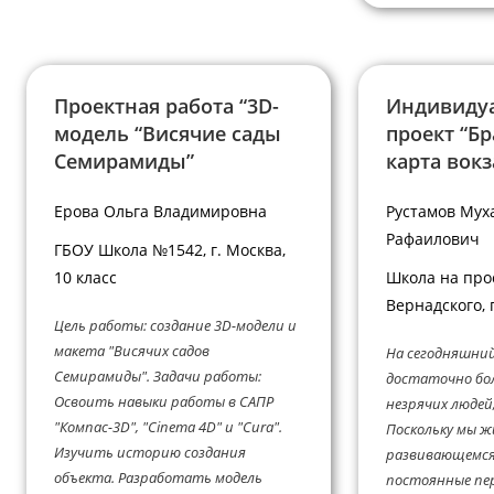
Проектная работа “3D-
Индивиду
модель “Висячие сады
проект “Б
Семирамиды”
карта вок
Ерова Ольга Владимировна
Рустамов Мух
Рафаилович
ГБОУ Школа №1542, г. Москва,
10 класс
Школа на про
Вернадского, 
Цель работы: создание 3D-модели и
макета "Висячих садов
На сегодняшний
Семирамиды". Задачи работы:
достаточно бо
Освоить навыки работы в САПР
незрячих людей,
"Компас-3D", "Cinema 4D" и "Cura".
Поскольку мы ж
Изучить историю создания
развивающемся
объекта. Разработать модель
постоянные пе