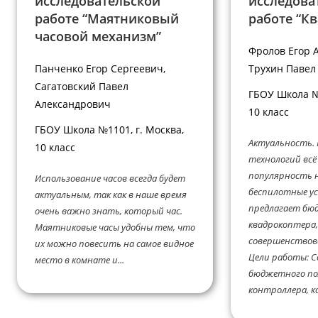
исследовательской
исследова
работе “Маятниковый
работе “К
часовой механизм”
Фролов Егор 
Панченко Егор Сергеевич,
Трухин Паве
Сагатовский Павел
ГБОУ Школа №1
Александрович
10 класс
ГБОУ Школа №1101, г. Москва,
Актуальность.
10 класс
технологий вс
популярность
Использование часов всегда будет
беспилотные у
актуальным, так как в наше время
предлагает бю
очень важно знать, который час.
квадрокоптера
Маятниковые часы удобны тем, что
совершенствов
их можно повесить на самое видное
Цели работы: С
место в комнате и...
бюджетного по
контроллера, к