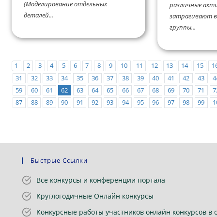
(Моделирование отдельных
различные акт
деталей...
затрагивают в
группы...
1
2
3
4
5
6
7
8
9
10
11
12
13
14
15
1
31
32
33
34
35
36
37
38
39
40
41
42
43
4
59
60
61
62
63
64
65
66
67
68
69
70
71
7
87
88
89
90
91
92
93
94
95
96
97
98
99
1
Быстрые Ссылки
Все конкурсы и конференции портала
Круглогодичные Онлайн конкурсы
Конкурсные работы участников онлайн конкурсов в 