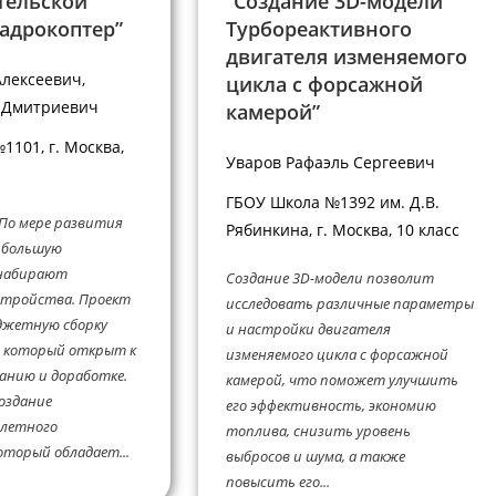
тельской
“Создание 3D-модели
вадрокоптер”
Турбореактивного
двигателя изменяемого
Алексеевич,
цикла с форсажной
л Дмитриевич
камерой”
101, г. Москва,
Уваров Рафаэль Сергеевич
ГБОУ Школа №1392 им. Д.В.
 По мере развития
Рябинкина, г. Москва, 10 класс
ё большую
 набирают
Создание 3D-модели позволит
стройства. Проект
исследовать различные параметры
джетную сборку
и настройки двигателя
, который открыт к
изменяемого цикла с форсажной
анию и доработке.
камерой, что поможет улучшить
оздание
его эффективность, экономию
летного
топлива, снизить уровень
оторый обладает...
выбросов и шума, а также
повысить его...