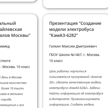
альный
Презентация “Создание
райлевская
модели электробуса
залов Москвы”
“КамАЗ-6282”
аммед
Галкин Максим Дмитриевич
ГБОУ Школа №1467, г. Москва,
спекте
10 класс
г. Москва, 10 класс
Цель работы: научиться
пользоваться программой «Компас
 день в Москве
3D», сделать качественную модель
льшое количество
электробуса «КамАЗ-6282». Задачи:
 более 10 тысяч.
Найти информацию об электробусе
ивем в активно
в Интернете. Проанализировать
 городе,
информацию. Создать модель
ремещения и все