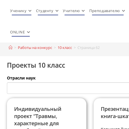
Перейти
к
Ученику
Студенту
Учителю
Преподавателю
содержимому
ONLINE
>
Работы на конкурс
>
10 класс
>
Страница 62
Проекты 10 класс
Отрасли наук
Индивидуальный
Презентац
проект “Травмы,
книга-шка
характерные для