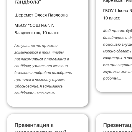
Карнаков Ти
гандбола”
ГБОУ Школа №1
Шеремет Олеся Павловна
10 класс
МБОУ "СОШ №6", г.
Мой проект буд
Владивосток, 10 класс
дизайнеров и д
помощью гнуще
Актуальность проекта
можно сделать
заключается в том, чтобы
квартиры, а та
познакомиться с травмами в
его при строит
гандболе, узнать от чего они
гнущихся конст
бывают и подробно разобрать
работы....
причины и частоту травм.
Обоснование. Я занимаюсь
гандболом - это очень...
Презентация к
Презентац