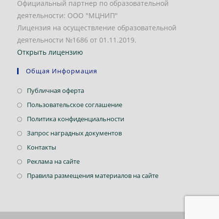
Официальный партнер по образовательной
деятельности: ООО "МЦНИП"
Лицензия на осуществление образовательной
деятельности №1686 от 01.11.2019.
Открыть лицензию
Общая Информация
Откроется
Публичная оферта
в
Откроется
Пользовательское соглашение
новой
в
Откроется
Политика конфиденциальности
вкладке
новой
в
Откроется
Запрос наградных документов
вкладке
новой
в
Откроется
Контакты
вкладке
новой
в
Откроется
Реклама на сайте
вкладке
новой
в
Откроется
Правила размещения материалов на сайте
вкладке
новой
в
вкладке
новой
вкладке