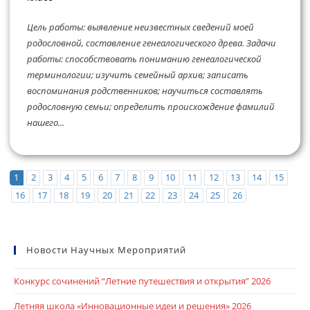
Цель работы: выявление неизвестных сведений моей
родословной, составление генеалогического древа. Задачи
работы: способствовать пониманию генеалогической
терминологии; изучить семейный архив; записать
воспоминания родственников; научиться составлять
родословную семьи; определить происхождение фамилий
нашего...
1
2
3
4
5
6
7
8
9
10
11
12
13
14
15
16
17
18
19
20
21
22
23
24
25
26
Новости Научных Мероприятий
Конкурс сочинений “Летние путешествия и открытия” 2026
Летняя школа «Инновационные идеи и решения» 2026