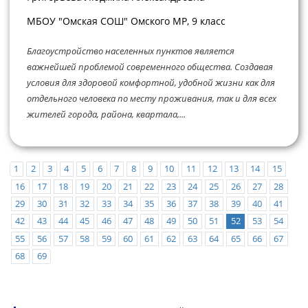
МБОУ "Омская СОШ" Омского МР, 9 класс
Благоустройство населенных пунктов является
важнейшей проблемой современного общества. Создавая
условия для здоровой комфортной, удобной жизни как для
отдельного человека по месту проживания, так и для всех
жителей города, района, квартала,...
1
2
3
4
5
6
7
8
9
10
11
12
13
14
15
16
17
18
19
20
21
22
23
24
25
26
27
28
29
30
31
32
33
34
35
36
37
38
39
40
41
42
43
44
45
46
47
48
49
50
51
52
53
54
55
56
57
58
59
60
61
62
63
64
65
66
67
68
69