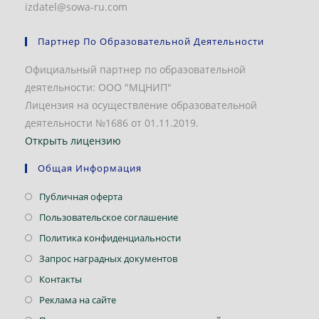
izdatel@sowa-ru.com
Партнер По Образовательной Деятельности
Официальный партнер по образовательной
деятельности: ООО "МЦНИП"
Лицензия на осуществление образовательной
деятельности №1686 от 01.11.2019.
Открыть лицензию
Общая Информация
Откроется
Публичная оферта
в
Откроется
Пользовательское соглашение
новой
в
Откроется
Политика конфиденциальности
вкладке
новой
в
Откроется
Запрос наградных документов
вкладке
новой
в
Откроется
Контакты
вкладке
новой
в
Откроется
Реклама на сайте
вкладке
новой
в