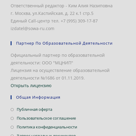
Ответственный редактор - Ким Алия Назиповна
г. Москва, ул.Каспийская, д. 22 к.1 стр.5
Единый Call-центр тел. +7 (995) 309-17-87
izdatel@sowa-ru.com
Партнер По Образовательной Деятельности
Официальный партнер по образовательной
деятельности: ООО "МЦНИП"
Лицензия на осуществление образовательной
деятельности №1686 от 01.11.2019.
Открыть лицензию
Общая Информация
Откроется
Публичная оферта
в
Откроется
Пользовательское соглашение
новой
в
Откроется
Политика конфиденциальности
вкладке
новой
в
Откроется
Запрос наградных документов