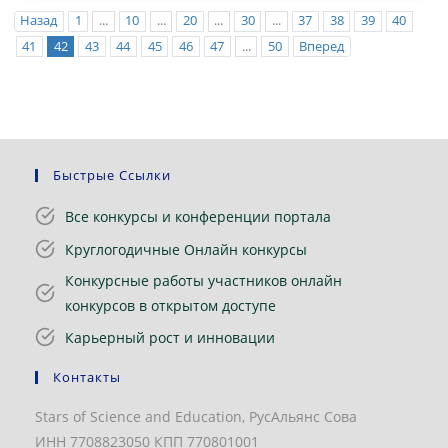
Назад
1
...
10
...
20
...
30
...
37
38
39
40
41
42
43
44
45
46
47
...
50
Вперед
Быстрые Ссылки
Все конкурсы и конференции портала
Круглогодичные Онлайн конкурсы
Конкурсные работы участников онлайн
конкурсов в открытом доступе
Карьерный рост и инновации
Контакты
Stars of Science and Education, РусАльянс Сова
ИНН 7708823050 КПП 770801001