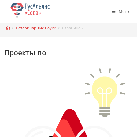
Перейти
к
Меню
содержимому
>
Ветеринарные науки
>
Страница 2
Проекты по