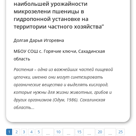
наибольшей урожайности
микрозелени пшеницы в
гидропонной установке на
территории частного хозяйства”
Долгая Дарья Игоревна
МБОУ СОШ с. Горячие ключи, Сахадинская
область
Растения – одна из важнейших частей пищевой
цепочки, именно они могут синтезировать
органические вещества и выделять кислород,
которые нужны для жизни животных, грибов и
других организмов (Одум, 1986). Сахалинская
область...
1
2
3
4
5
10
15
20
25
...
...
...
...