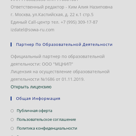
Ответственный редактор - Ким Алия Назиповна
г. Москва, ул.Каспийская, д. 22 к.1 стр.5
Единый Call-центр тел. +7 (995) 309-17-87
izdatel@sowa-ru.com
Партнер По Образовательной Деятельности
Официальный партнер по образовательной
деятельности: ООО "МЦНИП"
Лицензия на осуществление образовательной
деятельности №1686 от 01.11.2019.
Открыть лицензию
Общая Информация
Откроется
Публичная оферта
в
Откроется
Пользовательское соглашение
новой
в
Откроется
Политика конфиденциальности
вкладке
новой
в