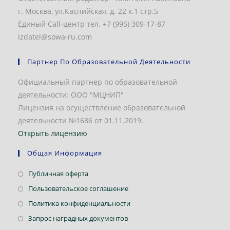
г. Москва, ул.Каспийская, д. 22 к.1 стр.5
Единый Call-центр тел. +7 (995) 309-17-87
izdatel@sowa-ru.com
Партнер По Образовательной Деятельности
Официальный партнер по образовательной
деятельности: ООО "МЦНИП"
Лицензия на осуществление образовательной
деятельности №1686 от 01.11.2019.
Открыть лицензию
Общая Информация
Откроется
Публичная оферта
в
Откроется
Пользовательское соглашение
новой
в
Откроется
Политика конфиденциальности
вкладке
новой
в
Откроется
Запрос наградных документов
вкладке
новой