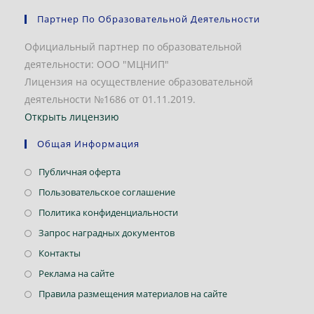
Партнер По Образовательной Деятельности
Официальный партнер по образовательной
деятельности: ООО "МЦНИП"
Лицензия на осуществление образовательной
деятельности №1686 от 01.11.2019.
Открыть лицензию
Общая Информация
Откроется
Публичная оферта
в
Откроется
Пользовательское соглашение
новой
в
Откроется
Политика конфиденциальности
вкладке
новой
в
Откроется
Запрос наградных документов
вкладке
новой
в
Откроется
Контакты
вкладке
новой
в
Откроется
Реклама на сайте
вкладке
новой
в
Откроется
Правила размещения материалов на сайте
вкладке
новой
в