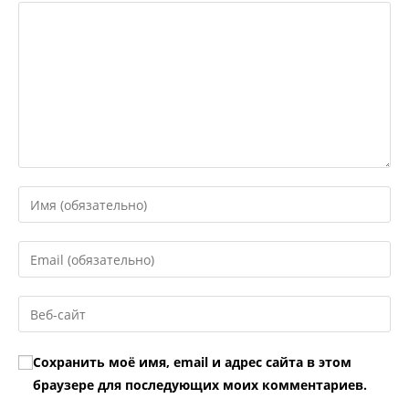
Введите
свое
имя
Введите
или
свой
имя
email-
Введите
пользователя,
адрес,
URL
чтобы
чтобы
вашего
прокомментировать
Сохранить моё имя, email и адрес сайта в этом
прокомментировать
веб-
браузере для последующих моих комментариев.
сайта