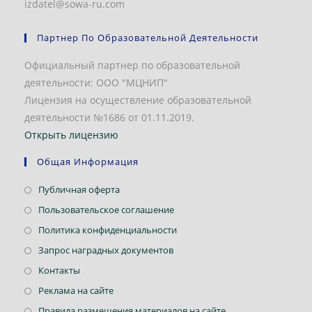
izdatel@sowa-ru.com
Партнер По Образовательной Деятельности
Официальный партнер по образовательной
деятельности: ООО "МЦНИП"
Лицензия на осуществление образовательной
деятельности №1686 от 01.11.2019.
Открыть лицензию
Общая Информация
Откроется
Публичная оферта
в
Откроется
Пользовательское соглашение
новой
в
Откроется
Политика конфиденциальности
вкладке
новой
в
Откроется
Запрос наградных документов
вкладке
новой
в
Откроется
Контакты
вкладке
новой
в
Откроется
Реклама на сайте
вкладке
новой
в
Откроется
Правила размещения материалов на сайте