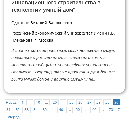
инновационного строительства в
технологии умный дом”
Одинцов Виталий Васильевич
Российский экономический университет имени Г.В.
Плеханова, г. Москва
В статье рассматривается, какие новшества могут
появиться в российских многоэтажках и как, по
мнению застройщиков, нововведения повлияют на
стоимость квартир, также проанализируем данные
рынка умных домов и влияние COVID-19 на...
Назад
1
...
10
...
20
...
25
26
27
28
29
30
31
32
33
34
35
...
40
...
50
...
60
...
70
71
Вперед