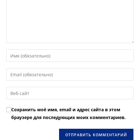
Введите
свое
имя
Введите
или
свой
имя
email-
Введите
пользователя,
адрес,
URL
чтобы
чтобы
вашего
прокомментировать
Сохранить моё имя, email и адрес сайта в этом
прокомментировать
веб-
браузере для последующих моих комментариев.
сайта
(необязательно)