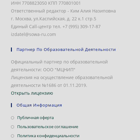
ИНН 7708823050 КПП 770801001
Ответственный редактор - Ким Алия Назиповна
г. Москва, ул.Каспийская, д. 22 к.1 стр.5
Единый Call-центр тел. +7 (995) 309-17-87
izdatel@sowa-ru.com
Партнер По Образовательной Деятельности
Официальный партнер по образовательной
деятельности: ООО "МЦНИП"
Лицензия на осуществление образовательной
деятельности №1686 от 01.11.2019.
Открыть лицензию
Общая Информация
Откроется
Публичная оферта
в
Откроется
Пользовательское соглашение
новой
в
Откроется
Политика конфиденциальности