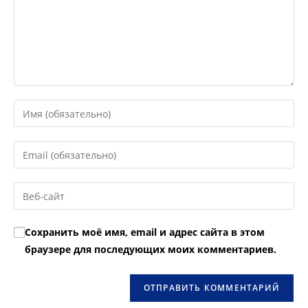
Введите
свое
имя
Введите
или
свой
имя
email-
Введите
пользователя,
адрес,
URL
чтобы
чтобы
вашего
прокомментировать
Сохранить моё имя, email и адрес сайта в этом
прокомментировать
веб-
браузере для последующих моих комментариев.
сайта
(необязательно)