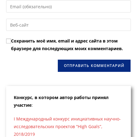
имя
Введите
или
свой
имя
email-
Введите
пользователя,
адрес,
URL
чтобы
чтобы
вашего
прокомментировать
Сохранить моё имя, email и адрес сайта в этом
прокомментировать
веб-
браузере для последующих моих комментариев.
сайта
(необязательно)
Конкурс, в котором автор работы принял
участие
:
I Международный конкурс инициативных научно-
исследовательских проектов “High Goals”,
2018/2019