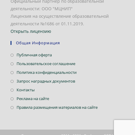
Официальный партнер по образовательной
деятельности: ООО "МЦНИП"
Лицензия на осуществление образовательной
деятельности №1686 от 01.11.2019.
Открыть лицензию
Общая Информация
Откроется
Публичная оферта
в
Откроется
Пользовательское соглашение
новой
в
Откроется
Политика конфиденциальности
вкладке
новой
в
Откроется
Запрос наградных документов
вкладке
новой
в
Откроется
Контакты
вкладке
новой
в
Откроется
Реклама на сайте
вкладке
новой
в
Откроется
Правила размещения материалов на сайте
вкладке
новой
в
вкладке
новой
вкладке