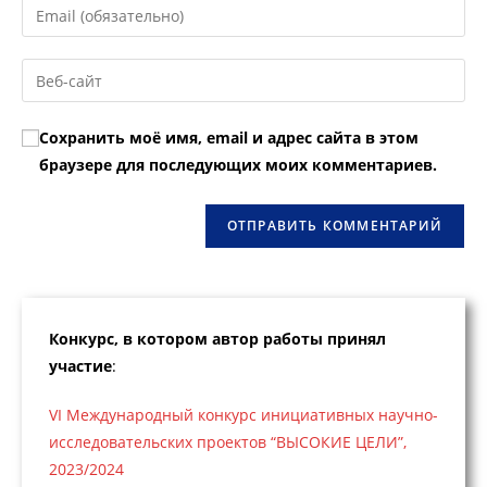
Введите
или
свой
имя
email-
Введите
пользователя,
адрес,
URL
чтобы
чтобы
вашего
прокомментировать
Сохранить моё имя, email и адрес сайта в этом
прокомментировать
веб-
браузере для последующих моих комментариев.
сайта
(необязательно)
Конкурс, в котором автор работы принял
участие
:
VI Международный конкурс инициативных научно-
исследовательских проектов “ВЫСОКИЕ ЦЕЛИ”,
2023/2024