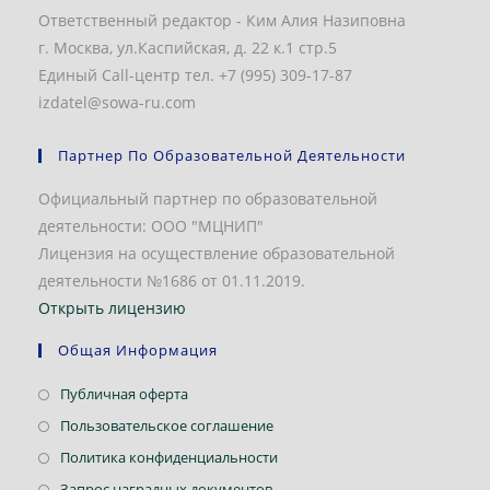
Ответственный редактор - Ким Алия Назиповна
г. Москва, ул.Каспийская, д. 22 к.1 стр.5
Единый Call-центр тел. +7 (995) 309-17-87
izdatel@sowa-ru.com
Партнер По Образовательной Деятельности
Официальный партнер по образовательной
деятельности: ООО "МЦНИП"
Лицензия на осуществление образовательной
деятельности №1686 от 01.11.2019.
Открыть лицензию
Общая Информация
Откроется
Публичная оферта
в
Откроется
Пользовательское соглашение
новой
в
Откроется
Политика конфиденциальности
вкладке
новой
в
Откроется
Запрос наградных документов