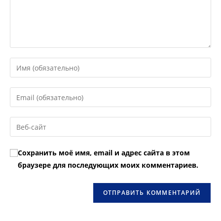
Введите
свое
имя
Введите
или
свой
имя
email-
Введите
пользователя,
адрес,
URL
чтобы
чтобы
вашего
прокомментировать
Сохранить моё имя, email и адрес сайта в этом
прокомментировать
веб-
браузере для последующих моих комментариев.
сайта
(необязательно)