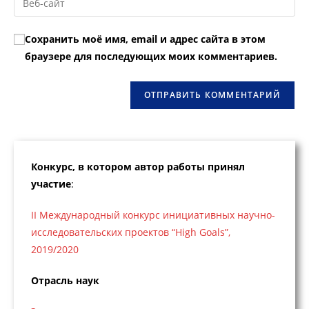
пользователя,
адрес,
URL
чтобы
чтобы
вашего
прокомментировать
Сохранить моё имя, email и адрес сайта в этом
прокомментировать
веб-
браузере для последующих моих комментариев.
сайта
(необязательно)
Конкурс, в котором автор работы принял
участие
:
II Международный конкурс инициативных научно-
исследовательских проектов “High Goals”,
2019/2020
Отрасль наук