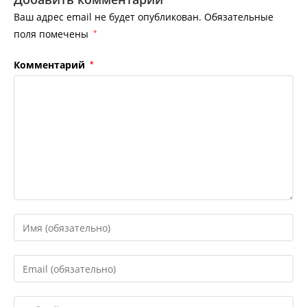
Ваш адрес email не будет опубликован.
Обязательные
поля помечены
*
Комментарий
*
Введите
свое
имя
Введите
или
свой
имя
email-
Введите