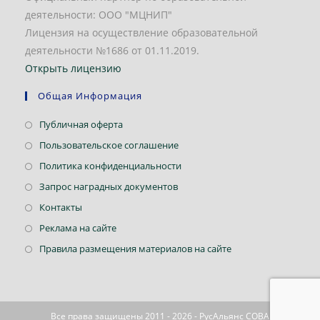
деятельности: ООО "МЦНИП"
Лицензия на осуществление образовательной
деятельности №1686 от 01.11.2019.
Открыть лицензию
Общая Информация
Откроется
Публичная оферта
в
Откроется
Пользовательское соглашение
новой
в
Откроется
Политика конфиденциальности
вкладке
новой
в
Откроется
Запрос наградных документов
вкладке
новой
в
Откроется
Контакты
вкладке
новой
в
Откроется
Реклама на сайте
вкладке
новой
в
Откроется
Правила размещения материалов на сайте
вкладке
новой
в
вкладке
новой
вкладке
Все права защищены 2011 - 2026 - РусАльянс СОВА