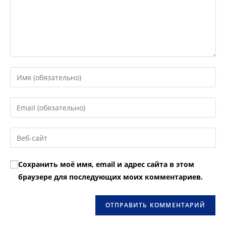
Введите
свое
имя
Введите
или
свой
имя
email-
Введите
пользователя,
адрес,
URL
чтобы
чтобы
вашего
прокомментировать
Сохранить моё имя, email и адрес сайта в этом
прокомментировать
веб-
браузере для последующих моих комментариев.
сайта
(необязательно)