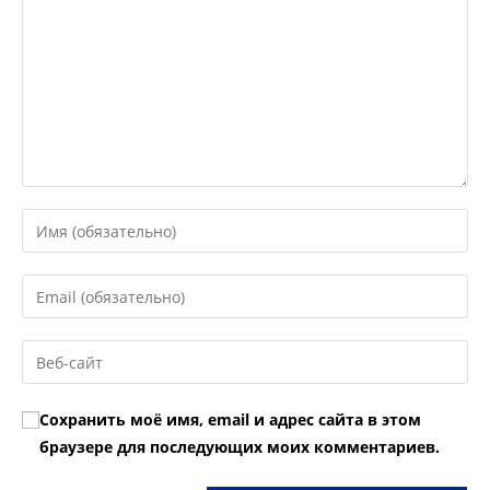
Введите
свое
имя
Введите
или
свой
имя
email-
Введите
пользователя,
адрес,
URL
чтобы
чтобы
вашего
прокомментировать
Сохранить моё имя, email и адрес сайта в этом
прокомментировать
веб-
браузере для последующих моих комментариев.
сайта
(необязательно)