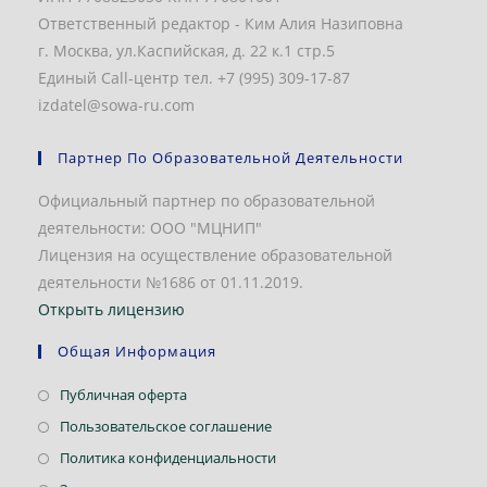
Ответственный редактор - Ким Алия Назиповна
г. Москва, ул.Каспийская, д. 22 к.1 стр.5
Единый Call-центр тел. +7 (995) 309-17-87
izdatel@sowa-ru.com
Партнер По Образовательной Деятельности
Официальный партнер по образовательной
деятельности: ООО "МЦНИП"
Лицензия на осуществление образовательной
деятельности №1686 от 01.11.2019.
Открыть лицензию
Общая Информация
Откроется
Публичная оферта
в
Откроется
Пользовательское соглашение
новой
в
Откроется
Политика конфиденциальности
вкладке
новой
в