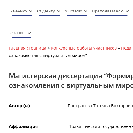
Перейти
к
Ученику
Студенту
Учителю
Преподавателю
содержимому
ONLINE
Главная страница
»
Конкурсные работы участников
»
Педаг
ознакомления с виртуальным миром”
Магистерская диссертация “Формир
ознакомления с виртуальным мир
Автор (ы)
Панкратова Татьяна Викторов
Аффилиация
“Тольяттинский государственн