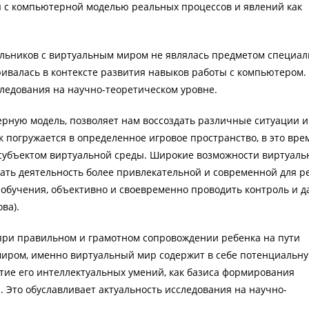
я с компьютерной моделью реальных процессов и явлений как
льников с виртуальным миром не являлась предметом специал
ривалась в контексте развития навыков работы с компьютером.
следования на научно-теоретическом уровне.
ную модель, позволяет нам воссоздать различные ситуации и
 погружается в определенное игровое пространство, в это вре
субъектом виртуальной среды. Широкие возможности виртуаль
лать деятельность более привлекательной и современной для р
обучения, объективно и своевременно проводить контроль и д
ова).
при правильном и грамотном сопровождении ребенка на пути
миром, именно виртуальный мир содержит в себе потенциальн
тие его интеллектуальных умений, как базиса формирования
Это обуславливает актуальность исследования на научно-