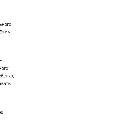
ьного
 Этим
мя
ного
ебенка,
авать
ую