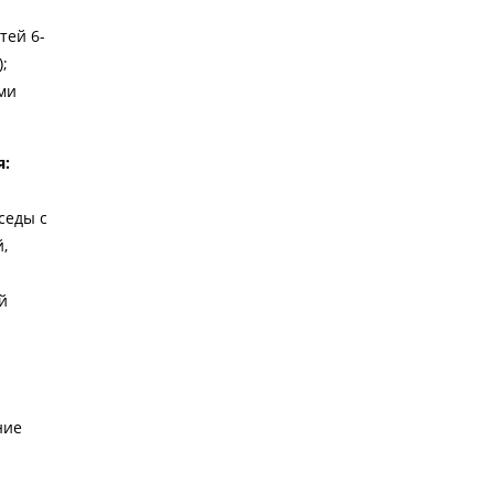
тей 6-
);
ми
я:
седы с
,
и
й
ние