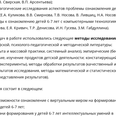
В. Свирская, В.П. Арсентьева);
агогические исследования аспектов проблемы ознакомления де
.А. Куликова, В.В. Смирнова, Т.В. Носова, В. Лившиц, Н.А. Носов
ды к ознакомлению детей 6-7 лет с компьютерными технология
ва, Е.Я. Кривич, Т.Р. Денисова, И.Н. Гусева, З.М. Габдуллина).
дач в работе использовались следующие
методы исследовани
фской, психолого-педагогической и методической литературы;
та и массовой практики, системный анализ), эмпирические (бе
ие, изучение продуктов детской деятельности; констатирующий
ксперименты), методы обработки результатов (качественный 
ьтатов исследования, методы математической и статистическо
редставления результатов).
я состоит в следующем:
озможности ознакомление с виртуальным миром на формирова
етей 6-7 лет;
ни формирования у детей 6-7 лет интеллектуальных умений в