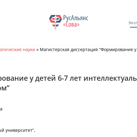
Экс
огические науки
»
Магистерская диссертация “Формирование у 
ование у детей 6-7 лет интеллектуал
ом”
на
ый университет”,