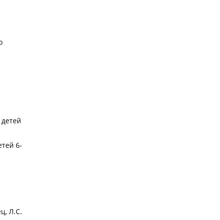
;
ю
 детей
тей 6-
ц, Л.С.