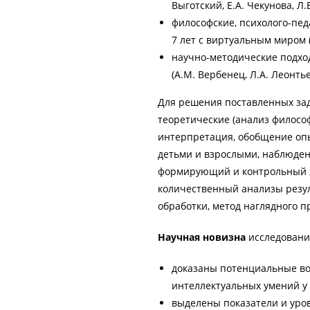
Выготский, Е.А. Чекунова, Л.
философские, психолого-пед
7 лет с виртуальным миром (Е
научно-методические подхо
(А.М. Вербенец, Л.А. Леонтье
Для решения поставленных за
теоретические (анализ филосо
интерпретация, обобщение опы
детьми и взрослыми, наблюден
формирующий и контрольный э
количественный анализы резул
обработки, метод наглядного п
Научная новизна
исследовани
доказаны потенциальные в
интеллектуальных умений у д
выделены показатели и уров