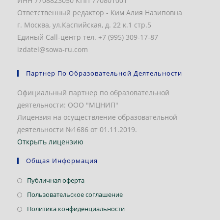
ИНН 7708823050 КПП 770801001
Ответственный редактор - Ким Алия Назиповна
г. Москва, ул.Каспийская, д. 22 к.1 стр.5
Единый Call-центр тел. +7 (995) 309-17-87
izdatel@sowa-ru.com
Партнер По Образовательной Деятельности
Официальный партнер по образовательной
деятельности: ООО "МЦНИП"
Лицензия на осуществление образовательной
деятельности №1686 от 01.11.2019.
Открыть лицензию
Общая Информация
Откроется
Публичная оферта
в
Откроется
Пользовательское соглашение
новой
в
Откроется
Политика конфиденциальности
вкладке
новой