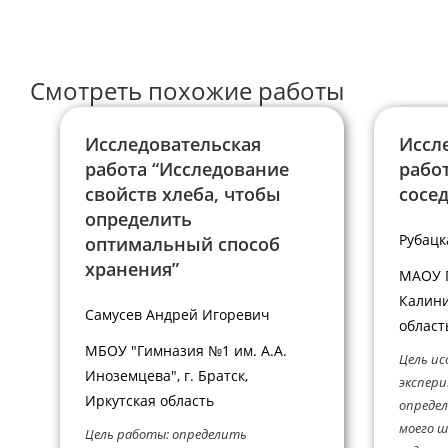
пользователя,
прокомментир
чтобы
прокомментировать
Смотреть похожие работы
Исследовательская
Иссл
работа “Исследование
рабо
свойств хлеба, чтобы
сосе
определить
Рубацк
оптимальный способ
хранения”
МАОУ Г
Калини
Самусев Андрей Игоревич
област
МБОУ "Гимназия №1 им. А.А.
Цель ис
Иноземцева", г. Братск,
экспер
Иркутская область
определ
моего ш
Цель работы: определить