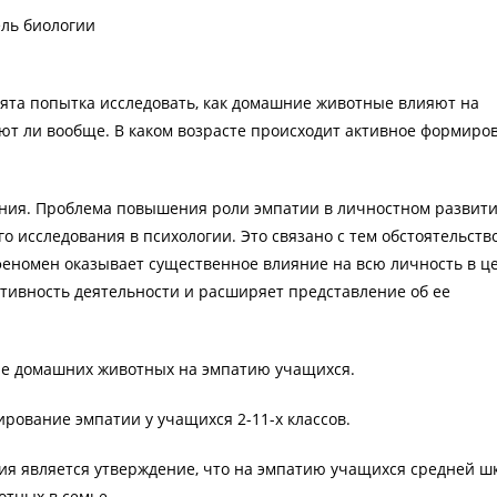
ель биологии
ята попытка исследовать, как домашние животные влияют на
т ли вообще. В каком возрасте происходит активное формиро
ния. Проблема повышения роли эмпатии в личностном развит
о исследования в психологии. Это связано с тем обстоятельство
феномен оказывает существенное влияние на всю личность в ц
ивность деятельности и расширяет представление об ее
е домашних животных на эмпатию учащихся.
рование эмпатии у учащихся 2-11-х классов.
ия является утверждение, что на эмпатию учащихся средней ш
тных в семье.