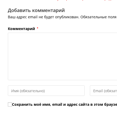
Добавить комментарий
Ваш адрес email не будет опубликован.
Обязательные пол
Комментарий
*
Введите
Введите
свое
свой
имя
email-
Сохранить моё имя, email и адрес сайта в этом бра
или
адрес,
имя
чтобы