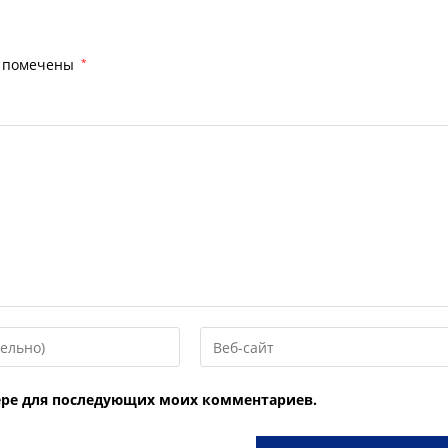
я помечены
*
Введите
URL
вашего
узере для последующих моих комментариев.
веб-
сайта