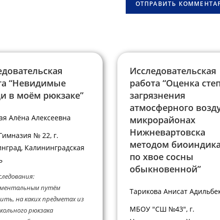
овать
(необязательно)
едовательская
Исследовательская
та “Невидимые
работа “Оценка сте
ди в моём рюкзаке”
загрязнения
атмосферного возду
ая Алёна Алексеевна
микрорайонах
Нижневартовска
имназия № 22, г.
методом биоиндик
нград, Калининградская
по хвое сосны
ь
обыкновенной”
следования:
иментальным путём
Тарикова Анисат Адильбе
ить, на каких предметах из
МБОУ "СШ №43", г.
кольного рюкзака