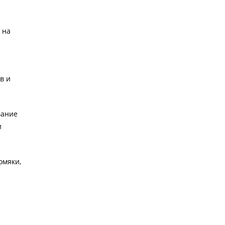
 на
в и
вание
и
омяки,