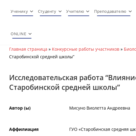
Перейти
к
Ученику
Студенту
Учителю
Преподавателю
содержимому
ONLINE
Главная страница
»
Конкурсные работы участников
»
Биоло
Старобинской средней школы”
Исследовательская работа “Влиян
Старобинской средней школы”
Автор (ы)
Мисуно Виолетта Андреевна
Аффилиация
ГУО «Старобинская средняя шко