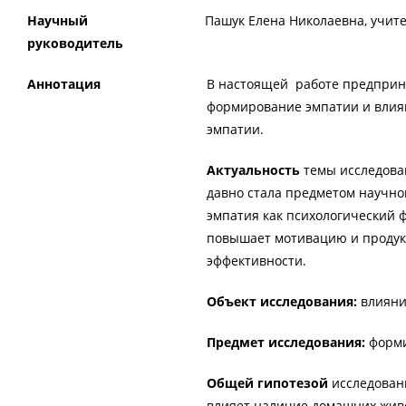
Научный
Пашук Елена Николаевна, учит
руководитель
Аннотация
В настоящей работе предприн
формирование эмпатии и влияю
эмпатии.
Актуальность
темы исследова
давно стала предметом научног
эмпатия как психологический 
повышает мотивацию и продукт
эффективности.
Объект исследования:
влияни
Предмет исследования:
форми
Общей гипотезой
исследован
влияет наличие домашних живо