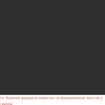
ота “Влияние домашних животных на формирование эмпатии у
й школы”