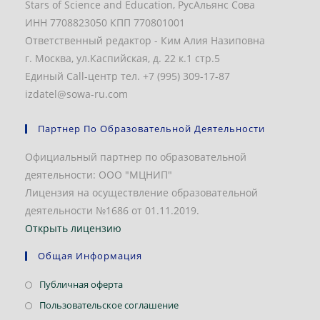
Stars of Science and Education, РусАльянс Сова
ИНН 7708823050 КПП 770801001
Ответственный редактор - Ким Алия Назиповна
г. Москва, ул.Каспийская, д. 22 к.1 стр.5
Единый Call-центр тел. +7 (995) 309-17-87
izdatel@sowa-ru.com
Партнер По Образовательной Деятельности
Официальный партнер по образовательной
деятельности: ООО "МЦНИП"
Лицензия на осуществление образовательной
деятельности №1686 от 01.11.2019.
Открыть лицензию
Общая Информация
Откроется
Публичная оферта
в
Откроется
Пользовательское соглашение
новой