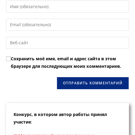
Введите
свое
имя
Введите
или
свой
имя
email-
Введите
пользователя,
адрес,
URL
чтобы
чтобы
вашего
прокомментировать
Сохранить моё имя, email и адрес сайта в этом
прокомментировать
веб-
браузере для последующих моих комментариев.
сайта
(необязательно)
Конкурс, в котором автор работы принял
участие
: