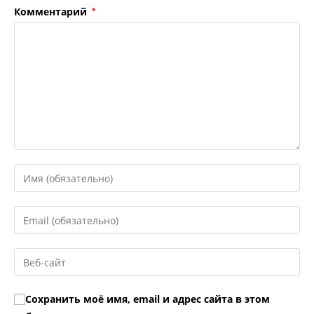
Комментарий
*
Введите
свое
имя
Введите
или
свой
имя
email-
Введите
пользователя,
адрес,
URL
чтобы
чтобы
вашего
прокомментировать
Сохранить моё имя, email и адрес сайта в этом
прокомментировать
веб-