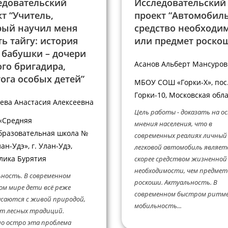
едовательский
Исследовательский
т “Учитель,
проект “Автомобиль
рый научил меня
средство необходи
ь тайгу: история
или предмет роско
 бабушки – дочери
Асанов Альберт Мансуро
го бригадира,
ога особых детей”
МБОУ СОШ «Горки-Х», пос
Горки-10, Московская обл
ева Анастасия Алексеевна
Цель работы - доказать на о
«Средняя
мнения населения, что в
разовательная школа №
современных реалиях личный
лан-Удэ», г. Улан-Удэ,
легковой автомобиль являет
лика Бурятия
скорее средством жизненной
необходимости, чем предме
ность. В современном
роскоши. Актуальность. В
ом мире дети всё реже
современном быстром ритм
саются с живой природой,
мобильность...
т лесных традиций.
о остро эта проблема