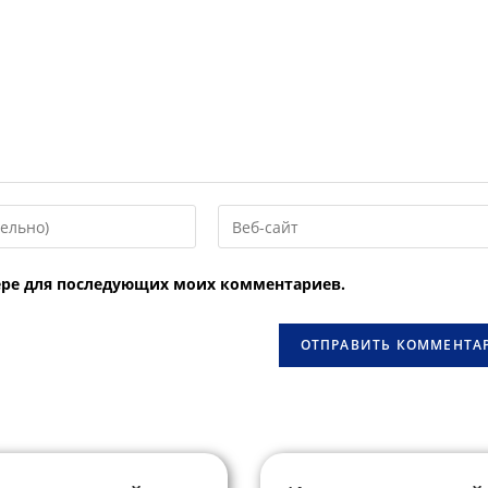
Введите
URL
вашего
узере для последующих моих комментариев.
веб-
сайта
овать
(необязательно)