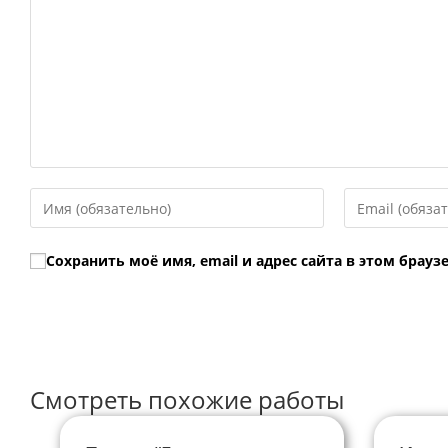
Введите
Введите
свое
свой
имя
email-
Сохранить моё имя, email и адрес сайта в этом бра
или
адрес,
имя
чтобы
пользователя,
прокомментир
чтобы
прокомментировать
Смотреть похожие работы