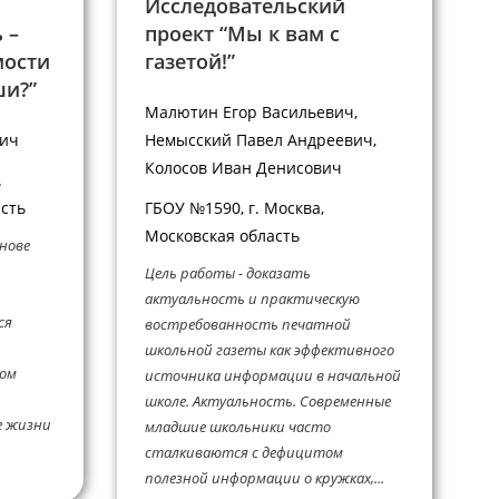
Исследовательский
 –
проект “Мы к вам с
мости
газетой!”
ши?”
Малютин Егор Васильевич,
вич
Немысский Павел Андреевич,
Колосов Иван Денисович
.
асть
ГБОУ №1590, г. Москва,
Московская область
снове
Цель работы - доказать
актуальность и практическую
ся
востребованность печатной
школьной газеты как эффективного
том
источника информации в начальной
школе. Актуальность. Современные
е жизни
младшие школьники часто
сталкиваются с дефицитом
полезной информации о кружках,...