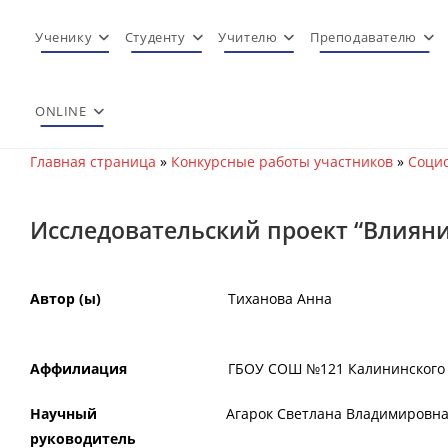
Перейти
к
Ученику
Студенту
Учителю
Преподавателю
содержимому
ONLINE
Главная страница
»
Конкурсные работы участников
»
Социо
Исследовательский проект “Влияни
Автор (ы)
Тиханова Анна
Аффилиация
ГБОУ СОШ №121 Калининского р
Научный
Агарок Светлана Владимировн
руководитель