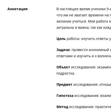
Аннотация
В настоящее время ученики 9-ы
что им не хватает времени на 
желание учиться. Моя работа 
актуальна и важна, так как ка
Цель
работы: изучить ответы 
Задачи
: провести анонимный о
ответами и изучить и х волнен
Объект
исследования: экзамен
подростка.
Предмет
исследования: отноше
Гипотеза
исследования: взаимо
Метод
исследования: практич