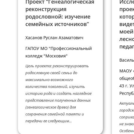
Проект “Генеалогическая
Иссл
реконструкция
проек
родословной: изучение
кото
семейных источников”
видет
моей
Хасанов Руслан Азаматович
лесно
педаг
ГАПОУ МО "Профессиональный
колледж "Московия"
Василь
Цель проекта: реконструировать
МАОУ 
родословную своей семьи до
общеоб
максимально возможного
43 г. У
количества поколений, изучить
Респуб
историю рода и создать наглядное
представление полученных данных
Актуаль
(генеалогическое древо) для
городск
сохранения семейной памяти и
соприка
передачи ее следующим...
не знаю
Особенн