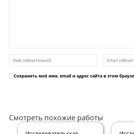
Введите
Введите
свое
свой
имя
email-
Сохранить моё имя, email и адрес сайта в этом бра
или
адрес,
имя
чтобы
пользователя,
прокомментир
чтобы
прокомментировать
Смотреть похожие работы
Исследовательская
Иссл