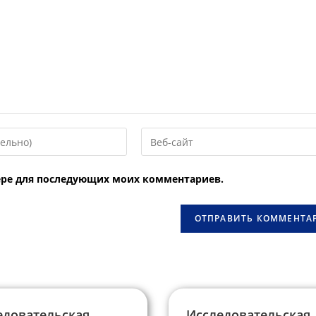
Введите
URL
вашего
узере для последующих моих комментариев.
веб-
сайта
овать
(необязательно)
едовательская
Исследовательская