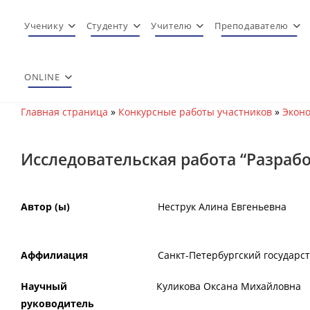
Перейти
к
Ученику
Студенту
Учителю
Преподавателю
содержимому
ONLINE
Главная страница
»
Конкурсные работы участников
»
Эконо
Исследовательская работа “Разраб
Автор (ы)
Неструк Алина Евгеньевна
Аффилиация
Санкт-Петербургский государс
Научный
Куликова Оксана Михайловна
руководитель