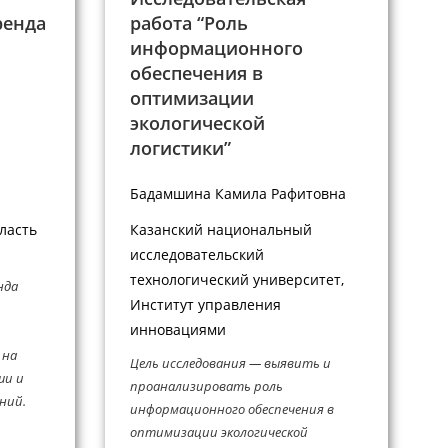
ренда
работа “Роль
информационного
обеспечения в
оптимизации
экологической
логистики”
Бадамшина Камила Рафитовна
ласть
Казанский национальный
исследовательский
технологический университет,
нда
Институт управления
инновациями
 на
Цель исследования — выявить и
ши и
проанализировать роль
ний.
информационного обеспечения в
оптимизации экологической