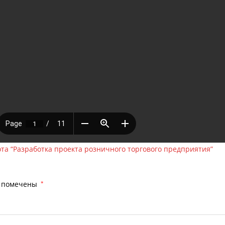
та “Разработка проекта розничного торгового предприятия”
я помечены
*