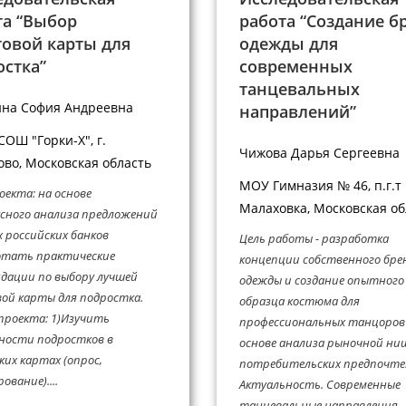
та “Выбор
работа “Создание б
товой карты для
одежды для
остка”
современных
танцевальных
на София Андреевна
направлений”
ОШ "Горки-X", г.
Чижова Дарья Сергеевна
во, Московская область
МОУ Гимназия № 46, п.г.т
оекта: на основе
Малаховка, Московская об
сного анализа предложений
 российских банков
Цель работы - разработка
отать практические
концепции собственного бре
дации по выбору лучшей
одежды и создание опытного
ой карты для подростка.
образца костюма для
проекта: 1)Изучить
профессиональных танцоров
ности подростков в
основе анализа рыночной ни
ких картах (опрос,
потребительских предпочте
ование)....
Актуальность. Современные
танцевальные направления