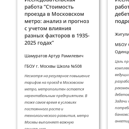
работа “Стоимость
рабо
проезда в Московском
дебе
метро: анализ и прогноз
подр
с учетом влияния
Жигули
разных факторов в 1935-
2025 годах”
МБОУ С
Одинцо
Шамуратов Артур Рамилевич
Цель пр
ГБОУ г. Москвы Школа №508
комплек
ведущих
Несмотря на регулярное повышение
разраб
тарифов на проезд в Московском
рекомен
метро, метрополитен остается
дебетов
нерентабельным предприятием. В
Задачи 
тоже самое время в условиях
потреб
постоянного роста и
банковс
технологического развития, метро
анкетир
Москвы выполняет важную
социальную...