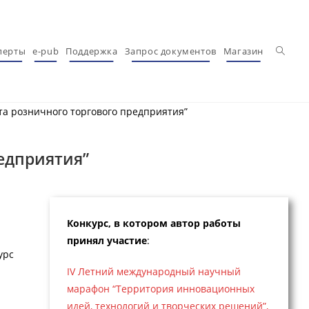
Перекл
перты
e-pub
Поддержка
Запрос документов
Магазин
та розничного торгового предприятия”
редприятия”
Конкурс, в котором автор работы
принял участие
:
урс
IV Летний международный научный
марафон “Территория инновационных
идей, технологий и творческих решений”,