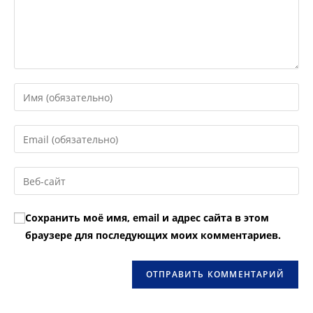
Введите
свое
имя
Введите
или
свой
имя
email-
Введите
пользователя,
адрес,
URL
чтобы
чтобы
вашего
прокомментировать
Сохранить моё имя, email и адрес сайта в этом
прокомментировать
веб-
браузере для последующих моих комментариев.
сайта
(необязательно)