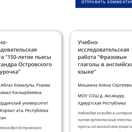
овать
(необязательно)
но-
Учебно-
едовательская
исследовательская
а “150-летие пьесы
работа “Фразовые
сандра Островского
глаголы в английск
урочка”
языке”
 Абпаз Кемалулы, Рзаева
Мишкина Алёна Сергеевн
жамал Каскырбаевна
МОУ СОШ д. Аксакшур,
рдинский университет
Удмуртская Республика
Коркыт ата, Республика
Наблюдая за видео в интерне
тан
читая аутентичные тексты
прессы на английском языке 
лександра Островского