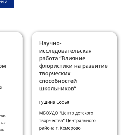
Научно-
исследовательская
работа “Влияние
ом
флористики на развитие
творческих
способностей
а
школьников”
Гущина Софья
МБОУДО "Центр детского
те,
творчества" Центрального
 из
района г. Кемерово
или