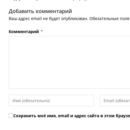
Добавить комментарий
Ваш адрес email не будет опубликован.
Обязательные пол
Комментарий
*
Введите
Введите
свое
свой
имя
email-
Сохранить моё имя, email и адрес сайта в этом бра
или
адрес,
имя
чтобы