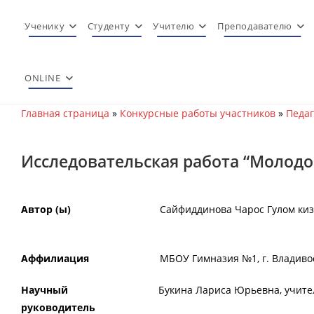
Перейти
к
Ученику
Студенту
Учителю
Преподавателю
содержимому
ONLINE
Главная страница
»
Конкурсные работы участников
»
Педаг
Исследовательская работа “Молодо
Автор (ы)
Сайфиддинова Чарос Гулом ки
Аффилиация
МБОУ Гимназия №1, г. Владивос
Научный
Букина Лариса Юрьевна, учите
руководитель