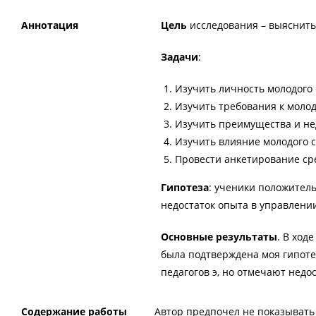
Аннотация
Цель
исследования – выяснить
Задачи
:
Изучить личность молодого 
Изучить требования к молод
Изучить преимущества и нед
Изучить влияние молодого с
Провести анкетирование сре
Гипотеза
: ученики положител
недостаток опыта в управлении
Основные
результаты
. В ход
была подтверждена моя гипоте
педагогов э, но отмечают недо
Содержание работы
Автор предпочел не показывать 