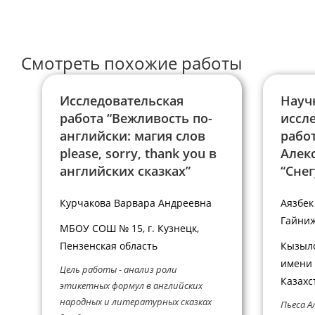
пользователя,
прокомментир
чтобы
прокомментировать
Смотреть похожие работы
Исследовательская
Науч
работа “Вежливость по-
иссл
английски: магия слов
работ
please, sorry, thank you в
Алек
английских сказках”
“Снег
Курчакова Варвара Андреевна
Аязбек
Гайни
МБОУ СОШ № 15, г. Кузнецк,
Пензенская область
Кызыло
имени 
Цель работы - анализ роли
Казахс
этикетных формул в английских
народных и литературных сказках
Пьеса А