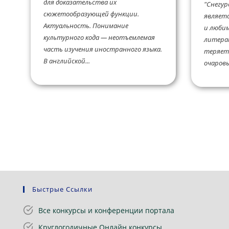
для доказательства их
"Снегур
сюжетообразующей функции.
являетс
Актуальность. Понимание
и любим
культурного кода — неотъемлемая
литерат
часть изучения иностранного языка.
теряет 
В английской...
очаровы
Быстрые Ссылки
Все конкурсы и конференции портала
Круглогодичные Онлайн конкурсы