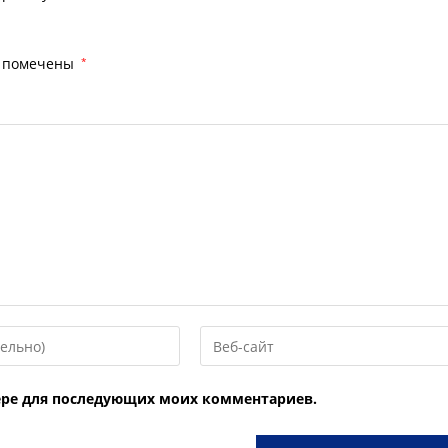
я помечены
*
Введите
URL
вашего
узере для последующих моих комментариев.
веб-
сайта