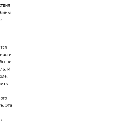
ствия
убины
е
ются
бности
 бы не
ль. И
оле,
чить
ного
е. Эта
ак