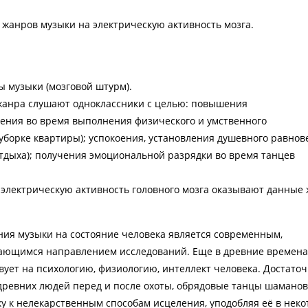
 жанров музыки на электрическую активность мозга.
 музыки (мозговой штурм).
 жанра слушают одноклассники с целью: повышения
оения во время выполнения физического и умственного
уборке квартиры); успокоения, установления душевного равнов
тдыха); получения эмоциональной разрядки во время танцев
а электрическую активность головного мозга оказывают данные
ния музыки на состояние человека является современным,
вающимся направлением исследований. Еще в древние времена
вует на психологию, физиологию, интеллект человека. Достато
ревних людей перед и после охоты, обрядовые танцы шаманов
ку к нелекарственным способам исцеления, уподобляя её в нек