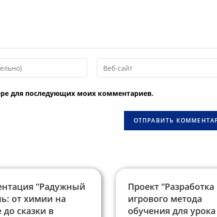
Введите
URL
вашего
узере для последующих моих комментариев.
веб-
сайта
овать
(необязательно)
ентация “Радужный
Проект “Разработка
ь: от химии на
игрового метода
 до сказки в
обучения для урока