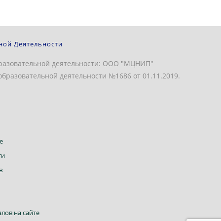
ной Деятельности
разовательной деятельности: ООО "МЦНИП"
бразовательной деятельности №1686 от 01.11.2019.
Откроется
е
в
Откроется
ти
новой
в
Откроется
в
вкладке
новой
в
вкладке
новой
вкладке
Откроется
лов на сайте