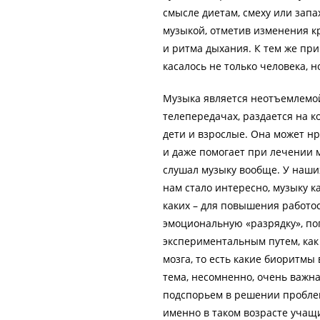
смысле диетам, смеху или запа
музыкой, отметив изменения к
и ритма дыхания. К тем же п
касалось не только человека, н
Музыка является неотъемлемой
телепередачах, раздается на к
дети и взрослые. Она может н
и даже помогает при лечении 
слушал музыку вообще. У наши
нам стало интересно, музыку к
каких – для повышения работос
эмоциональную «разрядку», по
экспериментальным путем, как
мозга, то есть какие биоритм
тема, несомненно, очень важна
подспорьем в решении проблем
именно в таком возрасте учащ