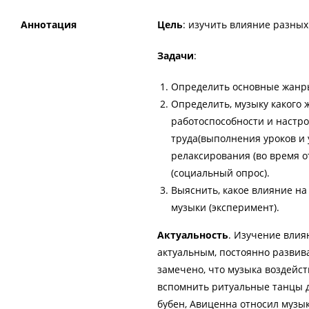
Аннотация
Цель
: изучить влияние разных
Задачи
:
Определить основные жанры
Определить, музыку какого
работоспособности и настр
труда(выполнения уроков и 
релаксирования (во время о
(социальный опрос).
Выяснить, какое влияние н
музыки (эксперимент).
Актуальность
. Изучение влия
актуальным, постоянно разви
замечено, что музыка воздейст
вспомнить ритуальные танцы д
бубен, Авиценна относил музы