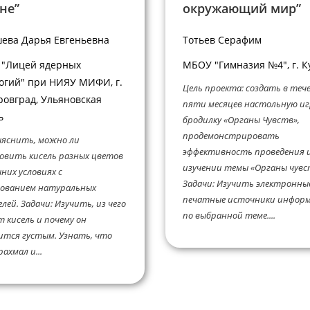
не”
окружающий мир”
ева Дарья Евгеньевна
Тотьев Серафим
 "Лицей ядерных
МБОУ "Гимназия №4", г. К
огий" при НИЯУ МИФИ, г.
Цель проекта: создать в теч
овград, Ульяновская
пяти месяцев настольную иг
ь
бродилку «Органы Чувств»,
продемонстрировать
ыяснить, можно ли
эффективность проведения 
овить кисель разных цветов
изучении темы «Органы чувс
них условиях с
Задачи: Изучить электронны
зованием натуральных
печатные источники инфор
лей. Задачи: Изучить, из чего
по выбранной теме....
 кисель и почему он
тся густым. Узнать, что
ахмал и...