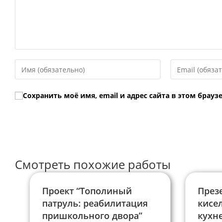
Введите
Введите
свое
свой
имя
email-
Сохранить моё имя, email и адрес сайта в этом бра
или
адрес,
имя
чтобы
пользователя,
прокомментир
чтобы
прокомментировать
Смотреть похожие работы
Проект “Тополиный
През
патруль: реабилитация
кисел
пришкольного двора”
кухне