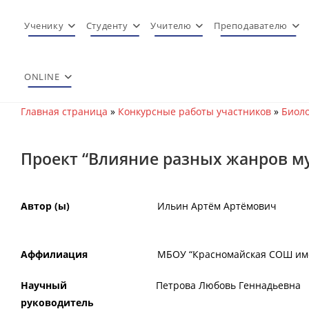
Перейти
к
Ученику
Студенту
Учителю
Преподавателю
содержимому
ONLINE
Главная страница
»
Конкурсные работы участников
»
Биоло
Проект “Влияние разных жанров му
Автор (ы)
Ильин Артём Артёмович
Аффилиация
МБОУ “Красномайская СОШ имени
Научный
Петрова Любовь Геннадьевна
руководитель