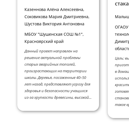
стака
Казеннова Алёна Алексеевна,
Соковикова Мария Дмитриевна,
Малыш
Шустова Виктория Антоновна
ОГАОУ
МБОУ "Шушенская СОШ №1",
технол
Красноярский край
Димитр
област
Данный проект направлен на
решение актуальной проблемы
Цель: в
старых аварийных тополей,
пригот
произрастающих на территории
в домаш
школы. Деревья, посаженные 40–50
исполь
лет назад, представляют угрозу для
красите
здоровья и безопасности учащихся
готовят
из-за хрупкости древесины, высокой...
станови
такое кр