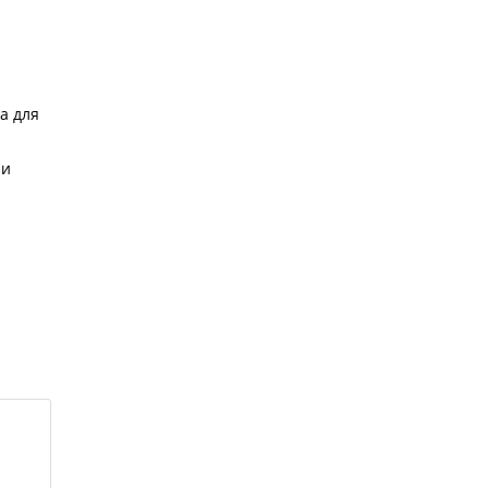
а для
ии