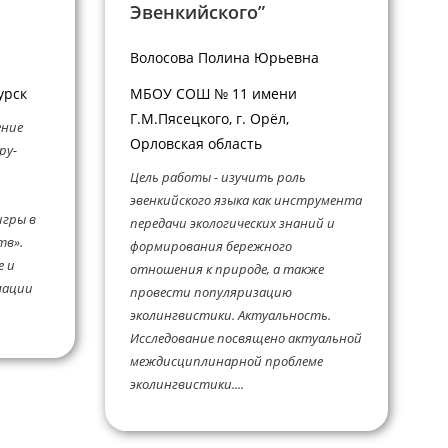
Эвенкийского”
Волосова Полина Юрьевна
урск
МБОУ СОШ № 11 имени
Г.М.Пясецкого, г. Орёл,
ение
Орловская область
ру-
Цель работы - изучить роль
эвенкийского языка как инструмента
игры в
передачи экологических знаний и
тв».
формирования бережного
е и
отношения к природе, а также
мации
провести популяризацию
эколингвистики. Актуальность.
Исследование посвящено актуальной
междисциплинарной проблеме
эколингвистики....