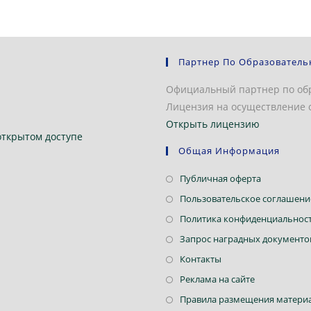
Партнер По Образователь
Официальный партнер по об
Лицензия на осуществление о
Открыть лицензию
открытом доступе
Общая Информация
Откроется
Публичная оферта
в
Пользовательское соглашени
новой
Политика конфиденциальнос
вкладке
Запрос наградных документо
Откроется
Контакты
в
Откроется
Реклама на сайте
новой
в
Правила размещения материа
вкладке