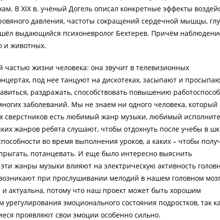
хам. В XIX в. учёный Догель описал конкретные эффекты воздей
ровяного давления, частоты сокращений сердечной мышцы, гл
ришёл выдающийся психоневролог Бехтерев. Причём наблюдени
о и животных.
 частью жизни человека: она звучит в телевизионных
онцертах, под нее танцуют на дискотеках, засыпают и просыпа
равиться, раздражать, способствовать повышению работоспосо
многих заболеваний. Мы не знаем ни одного человека, который
х сверстников есть любимый жанр музыки, любимый исполните
аких жанров ребята слушают, чтобы отдохнуть после учебы в шк
пособности во время выполнения уроков, а каких – чтобы полу
прыгать, потанцевать. И еще было интересно выяснить
 эти жанры музыки влияют на электрическую активность голов
ы возникают при прослушивании мелодий в нашем головном мозг
 и актуальна, потому что наш проект может быть хорошим
 урегулирования эмоционального состояния подростков, так к
иеся проявляют свои эмоции особенно сильно.