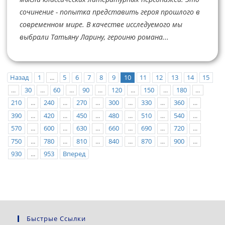
сочинение - попытка представить героя прошлого в
современном мире. В качестве исследуемого мы
выбрали Татьяну Ларину, героиню романа...
Назад
1
...
5
6
7
8
9
10
11
12
13
14
15
...
30
...
60
...
90
...
120
...
150
...
180
...
210
...
240
...
270
...
300
...
330
...
360
...
390
...
420
...
450
...
480
...
510
...
540
...
570
...
600
...
630
...
660
...
690
...
720
...
750
...
780
...
810
...
840
...
870
...
900
...
930
...
953
Вперед
Быстрые Ссылки