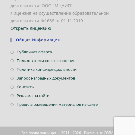
деятельности: ООО "МЦНИП"
Лицензия на осуществление образовательной
деятельности №1686 от 01.11.2019.
Открыть лицензию
Общая Информация
Откроется
Публичная оферта
в
Откроется
Пользовательское соглашение
новой
в
Откроется
Политика конфиденциальности
вкладке
новой
в
Откроется
Запрос наградных документов
вкладке
новой
в
Откроется
Контакты
вкладке
новой
в
Откроется
Реклама на сайте
вкладке
новой
в
Откроется
Правила размещения материалов на сайте
вкладке
новой
в
вкладке
новой
вкладке
Все права защищены 2011 - 2026 - РусАльянс СОВА