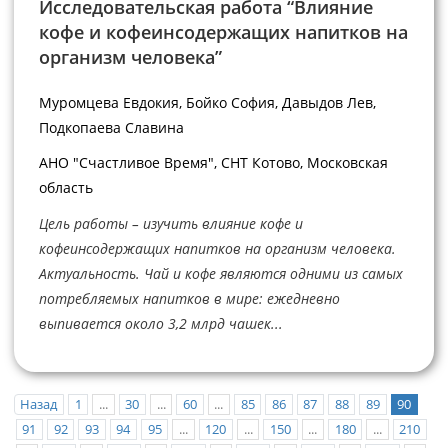
Исследовательская работа “Влияние
кофе и кофеинсодержащих напитков на
организм человека”
Муромцева Евдокия, Бойко София, Давыдов Лев,
Подкопаева Славина
АНО "Счастливое Время", СНТ Котово, Московская
область
Цель работы – изучить влияние кофе и
кофеинсодержащих напитков на организм человека.
Актуальность. Чай и кофе являются одними из самых
потребляемых напитков в мире: ежедневно
выпивается около 3,2 млрд чашек...
Назад
1
...
30
...
60
...
85
86
87
88
89
90
91
92
93
94
95
...
120
...
150
...
180
...
210