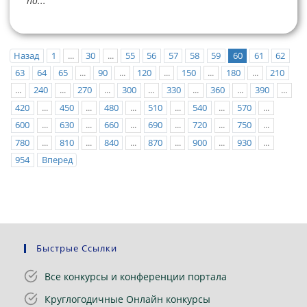
по...
Назад
1
...
30
...
55
56
57
58
59
60
61
62
63
64
65
...
90
...
120
...
150
...
180
...
210
...
240
...
270
...
300
...
330
...
360
...
390
...
420
...
450
...
480
...
510
...
540
...
570
...
600
...
630
...
660
...
690
...
720
...
750
...
780
...
810
...
840
...
870
...
900
...
930
...
954
Вперед
Быстрые Ссылки
Все конкурсы и конференции портала
Круглогодичные Онлайн конкурсы