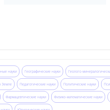
ные науки
Географические науки
Геолого-минералогически
о Земле
Педагогические науки
Политические науки
Пси
Фармацевтические науки
Физико-математические науки
 науки
Юридические науки