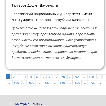
Талғаров Дәулет Дауренұлы
Евразийский национальный университет имени
Л.Н. Гумилева, г. Астана, Республика Казахстан
Цель работы — исследовать современные подходы к
организации государственного аудита, определить
особенности его институционального устройства в
Республике Казахстан, выявить существующие
проблемы и предложить направления развития. Для
достижения цели поставлены следующие...
1
2
3
4
5
6
...
30
...
60
...
90
...
120
...
1
...
570
...
600
...
630
...
660
...
690
...
720
...
Быстрые Ссылки