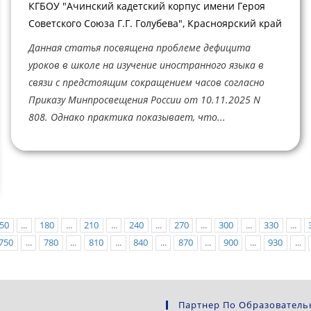
КГБОУ "Ачинский кадетский корпус имени Героя
Советского Союза Г.Г. Голубева", Красноярский край
Данная статья посвящена проблеме дефицита
уроков в школе на изучение иностранного языка в
связи с предстоящим сокращением часов согласно
Приказу Минпросвещения России от 10.11.2025 N
808. Однако практика показывает, что...
50
...
180
...
210
...
240
...
270
...
300
...
330
...
750
...
780
...
810
...
840
...
870
...
900
...
930
...
Партнер По Образователь