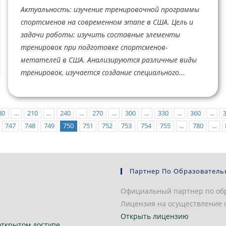
Актуальность: изучение тренировочной программы
спортсменов на современном этапе в США. Цель и
задачи работы: изучить составные элементы
тренировок при подготовке спортсменов-
метателей в США. Анализируются различные виды
тренировок, изучается создание специального...
80
...
210
...
240
...
270
...
300
...
330
...
360
...
747
748
749
750
751
752
753
754
755
...
780
...
Партнер По Образователь
Официальный партнер по об
Лицензия на осуществление о
Открыть лицензию
открытом доступе