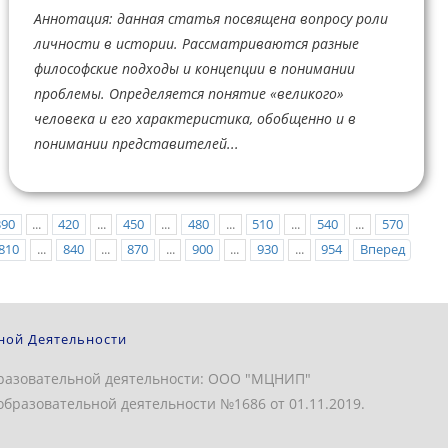
Аннотация: данная статья посвящена вопросу роли
личности в истории. Рассматриваются разные
философские подходы и концепции в понимании
проблемы. Определяется понятие «великого»
человека и его характеристика, обобщенно и в
понимании представителей...
390
...
420
...
450
...
480
...
510
...
540
...
570
810
...
840
...
870
...
900
...
930
...
954
Вперед
ной Деятельности
разовательной деятельности: ООО "МЦНИП"
бразовательной деятельности №1686 от 01.11.2019.