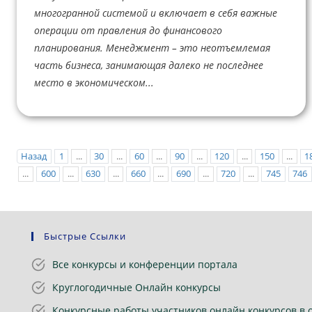
многогранной системой и включает в себя важные
операции от правления до финансового
планирования. Менеджмент – это неотъемлемая
часть бизнеса, занимающая далеко не последнее
место в экономическом...
Назад
1
...
30
...
60
...
90
...
120
...
150
...
1
...
600
...
630
...
660
...
690
...
720
...
745
746
Быстрые Ссылки
Все конкурсы и конференции портала
Круглогодичные Онлайн конкурсы
Конкурсные работы участников онлайн конкурсов в 