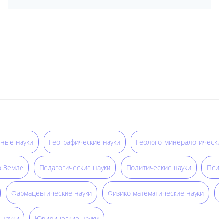
ные науки
Географические науки
Геолого-минералогически
о Земле
Педагогические науки
Политические науки
Пси
Фармацевтические науки
Физико-математические науки
 науки
Юридические науки