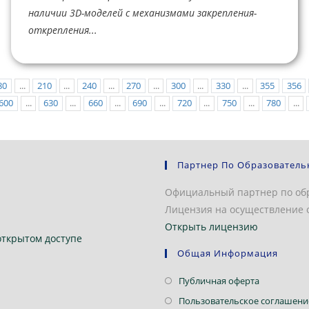
наличии 3D-моделей с механизмами закрепления-
открепления...
80
...
210
...
240
...
270
...
300
...
330
...
355
356
600
...
630
...
660
...
690
...
720
...
750
...
780
...
Партнер По Образователь
Официальный партнер по об
Лицензия на осуществление о
Открыть лицензию
открытом доступе
Общая Информация
Откроется
Публичная оферта
в
Пользовательское соглашени