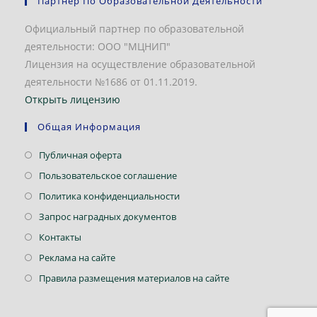
Партнер По Образовательной Деятельности
Официальный партнер по образовательной
деятельности: ООО "МЦНИП"
Лицензия на осуществление образовательной
деятельности №1686 от 01.11.2019.
Открыть лицензию
Общая Информация
Откроется
Публичная оферта
в
Откроется
Пользовательское соглашение
новой
в
Откроется
Политика конфиденциальности
вкладке
новой
в
Откроется
Запрос наградных документов
вкладке
новой
в
Откроется
Контакты
вкладке
новой
в
Откроется
Реклама на сайте
вкладке
новой
в
Откроется
Правила размещения материалов на сайте
вкладке
новой
в
вкладке
новой