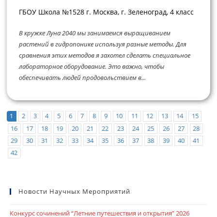
ГБОУ Школа №1528 г. Москва, г. Зеленоград, 4 класс
В кружке Луна 2040 мы занимаемся выращиванием
растений в гидропонике используя разные методы. Для
сравнения этих методов я захотел сделать специальное
лабораторное оборудование. Это важно, чтобы
обеспечивать людей продовольствием в...
1
2
3
4
5
6
7
8
9
10
11
12
13
14
15
16
17
18
19
20
21
22
23
24
25
26
27
28
29
30
31
32
33
34
35
36
37
38
39
40
41
42
Новости Научных Мероприятий
Конкурс сочинений “Летние путешествия и открытия” 2026