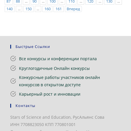
87
88
...
90
...
100
...
110
...
120
...
130
...
140
...
150
...
160
161
Вперед
Быстрые Ссылки
Все конкурсы и конференции портала
Круглогодичные Онлайн конкурсы
Конкурсные работы участников онлайн
конкурсов в открытом доступе
Карьерный рост и инновации
Контакты
Stars of Science and Education, РусАльянс Сова
ИНН 7708823050 КПП 770801001