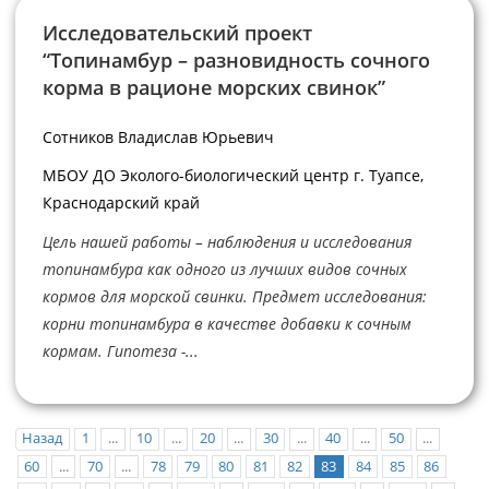
Исследовательский проект
“Топинамбур – разновидность сочного
корма в рационе морских свинок”
Сотников Владислав Юрьевич
МБОУ ДО Эколого-биологический центр г. Туапсе,
Краснодарский край
Цель нашей работы – наблюдения и исследования
топинамбура как одного из лучших видов сочных
кормов для морской свинки. Предмет исследования:
корни топинамбура в качестве добавки к сочным
кормам. Гипотеза -...
Назад
1
...
10
...
20
...
30
...
40
...
50
...
60
...
70
...
78
79
80
81
82
83
84
85
86