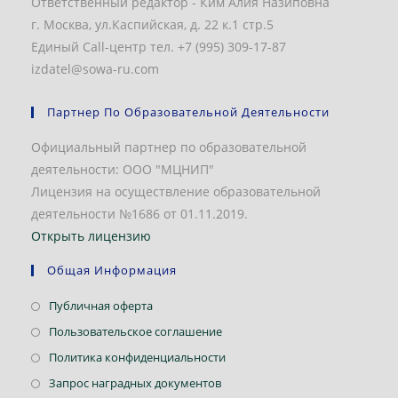
Ответственный редактор - Ким Алия Назиповна
г. Москва, ул.Каспийская, д. 22 к.1 стр.5
Единый Call-центр тел. +7 (995) 309-17-87
izdatel@sowa-ru.com
Партнер По Образовательной Деятельности
Официальный партнер по образовательной
деятельности: ООО "МЦНИП"
Лицензия на осуществление образовательной
деятельности №1686 от 01.11.2019.
Открыть лицензию
Общая Информация
Откроется
Публичная оферта
в
Откроется
Пользовательское соглашение
новой
в
Откроется
Политика конфиденциальности
вкладке
новой
в
Откроется
Запрос наградных документов
вкладке