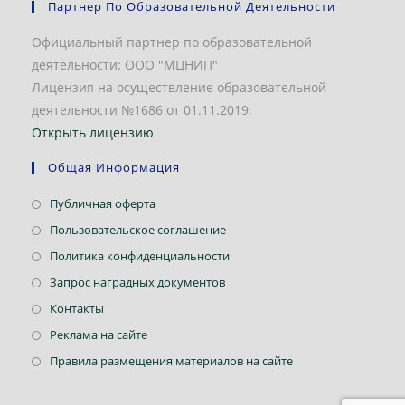
Партнер По Образовательной Деятельности
Официальный партнер по образовательной
деятельности: ООО "МЦНИП"
Лицензия на осуществление образовательной
деятельности №1686 от 01.11.2019.
Открыть лицензию
Общая Информация
Откроется
Публичная оферта
в
Откроется
Пользовательское соглашение
новой
в
Откроется
Политика конфиденциальности
вкладке
новой
в
Откроется
Запрос наградных документов
вкладке
новой
в
Откроется
Контакты
вкладке
новой
в
Откроется
Реклама на сайте
вкладке
новой
в
Откроется
Правила размещения материалов на сайте
вкладке
новой
в
вкладке
новой