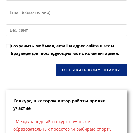
имя
Введите
или
свой
имя
email-
Введите
пользователя,
адрес,
URL
чтобы
чтобы
вашего
прокомментировать
Сохранить моё имя, email и адрес сайта в этом
прокомментировать
веб-
браузере для последующих моих комментариев.
сайта
(необязательно)
Конкурс, в котором автор работы принял
участие
:
I Международный конкурс научных и
образовательных проектов “Я выбираю спорт”,