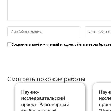
Введите
Введите
свое
свой
имя
email-
Сохранить моё имя, email и адрес сайта в этом бра
или
адрес,
имя
чтобы
пользователя,
прокомментир
чтобы
прокомментировать
Смотреть похожие работы
Научно-
Науч
исследовательский
иссл
проект “Разговорный
прое
клуб как способ
“Цве