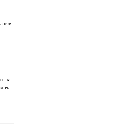
словия
ть на
мяти.