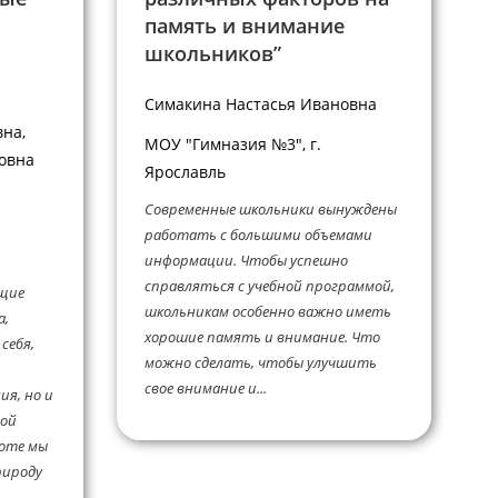
память и внимание
школьников”
Симакина Настасья Ивановна
на,
МОУ "Гимназия №3", г.
овна
Ярославль
Современные школьники вынуждены
работать с большими объемами
информации. Чтобы успешно
справляться с учебной программой,
щие
школьникам особенно важно иметь
а,
хорошие память и внимание. Что
себя,
можно сделать, чтобы улучшить
свое внимание и...
я, но и
ной
боте мы
рироду