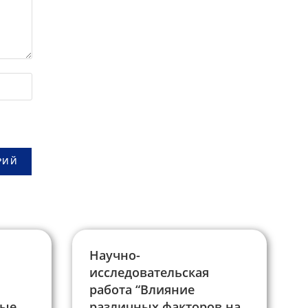
Научно-
исследовательская
работа “Влияние
бые
различных факторов на