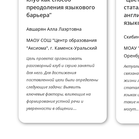
преодоления языкового
стат
барьера”
англи
язык
Авшарян Алла Лаэртовна
Скибин
МАОУ СОШ "Центр образования
"Аксиома", г. Каменск-Уральский
МОАУ "
Оренб
Цель проекта: организовать
разговорный клуб и серию занятий
Актуаль
для него. Для достижения
связана
поставленной цели были определены
жизни 
следующие задачи: Выявить
статал
ключевые факторы, влияющие на
языках 
формирование устной речи и
такие н
уверенности в общении....
могут...