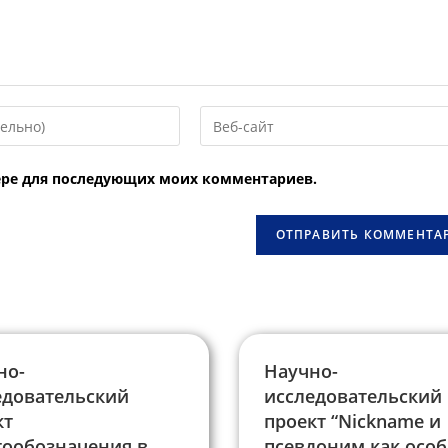
Введите
URL
вашего
узере для последующих моих комментариев.
веб-
сайта
овать
(необязательно)
но-
Научно-
едовательский
исследовательский
кт
проект “Nickname и
тообозначения в
псевдоним как осо