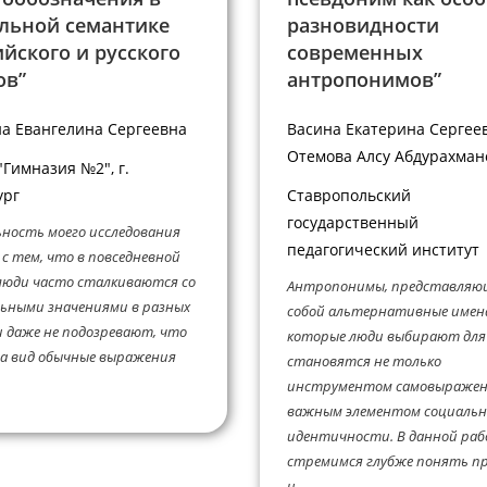
альной семантике
разновидности
йского и русского
современных
ов”
антропонимов”
а Евангелина Сергеевна
Васина Екатерина Сергеев
Отемова Алсу Абдурахман
Гимназия №2", г.
ург
Ставропольский
государственный
ность моего исследования
педагогический институт
 с тем, что в повседневной
люди часто сталкиваются со
Антропонимы, представляю
ьными значениями в разных
собой альтернативные имен
и даже не подозревают, что
которые люди выбирают для 
а вид обычные выражения
становятся не только
инструментом самовыражени
важным элементом социаль
идентичности. В данной ра
стремимся глубже понять п
и...