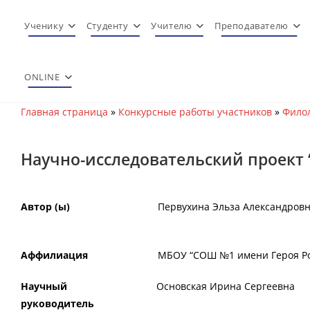
Перейти
к
Ученику
Студенту
Учителю
Преподавателю
содержимому
ONLINE
Главная страница
»
Конкурсные работы участников
»
Филол
Научно-исследовательский проект
Автор (ы)
Первухина Эльза Александров
Аффилиация
МБОУ “СОШ №1 имени Героя Росс
Научный
Основская Ирина Сергеевна
руководитель