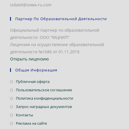
izdatel@sowa-ru.com
Партнер По Образовательной Деятельности
Официальный партнер по образовательной
деятельности: ООО "МЦНИП"
Лицензия на осуществление образовательной
деятельности №1686 от 01.11.2019.
Открыть лицензию
Общая Информация
Откроется
Публичная оферта
в
Откроется
Пользовательское соглашение
новой
в
Откроется
Политика конфиденциальности
вкладке
новой
в
Откроется
Запрос наградных документов
вкладке
новой
в
Откроется
Контакты
вкладке
новой
в
Откроется
Реклама на сайте
вкладке
новой