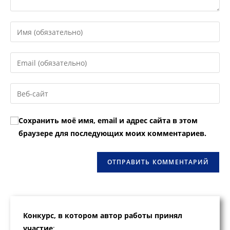
Введите
свое
имя
Введите
или
свой
имя
email-
Введите
пользователя,
адрес,
URL
чтобы
чтобы
вашего
прокомментировать
Сохранить моё имя, email и адрес сайта в этом
прокомментировать
веб-
браузере для последующих моих комментариев.
сайта
(необязательно)
Конкурс, в котором автор работы принял
участие
: