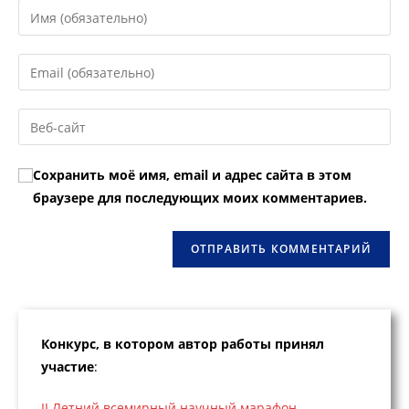
Введите
свое
имя
Введите
или
свой
имя
email-
Введите
пользователя,
адрес,
URL
чтобы
чтобы
вашего
прокомментировать
Сохранить моё имя, email и адрес сайта в этом
прокомментировать
веб-
браузере для последующих моих комментариев.
сайта
(необязательно)
Конкурс, в котором автор работы принял
участие
:
II Летний всемирный научный марафон