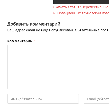
Скачать Статья “Перспективные
инновационных технологий изг
Добавить комментарий
Ваш адрес email не будет опубликован.
Обязательные пол
Комментарий
*
Введите
Введите
свое
свой
имя
email-