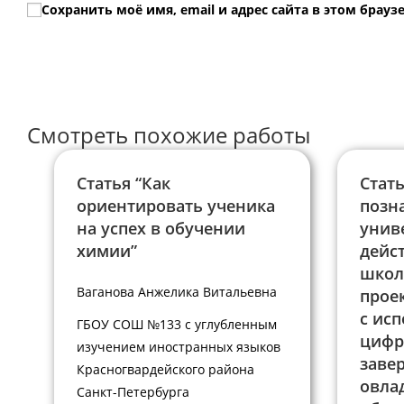
Сохранить моё имя, email и адрес сайта в этом бра
или
адрес,
имя
чтобы
пользователя,
прокомментир
чтобы
прокомментировать
Смотреть похожие работы
Статья “Как
Стат
ориентировать ученика
позн
на успех в обучении
унив
химии”
дейс
школ
Ваганова Анжелика Витальевна
прое
с ис
ГБОУ СОШ №133 с углубленным
цифр
изучением иностранных языков
заве
Красногвардейского района
овла
Санкт-Петербурга