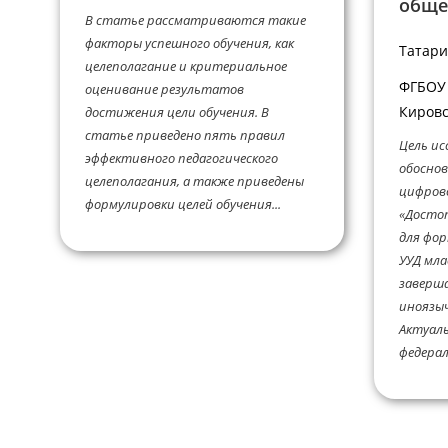
обще
В статье рассматриваются такие
факторы успешного обучения, как
Татари
целеполагание и критериальное
ФГБОУ 
оценивание результатов
Кировс
достижения цели обучения. В
статье приведено пять правил
Цель ис
эффективного педагогического
обоснов
целеполагания, а также приведены
цифров
формулировки целей обучения...
«Досто
для фо
УУД мла
заверш
иноязы
Актуаль
федерал