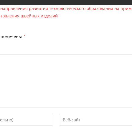
 направления развития технологического образования на прим
отовления швейных изделий”
я помечены
*
Введите
URL
вашего