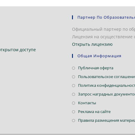
Партнер По Образователь
Официальный партнер по об
Лицензия на осуществление о
Открыть лицензию
открытом доступе
Общая Информация
Откроется
Публичная оферта
в
Пользовательское соглашени
новой
Политика конфиденциальнос
вкладке
Запрос наградных документо
Откроется
Контакты
в
Откроется
Реклама на сайте
новой
в
Правила размещения материа
вкладке
новой
вкладке