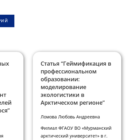
ных
Статья “Геймификация в
профессиональном
образовании:
моделирование
нт
экологистики в
елей
Арктическом регионе”
ося”
Ломова Любовь Андреевна
Филиал ФГАОУ ВО «Мурманский
яя
арктический университет» в г.