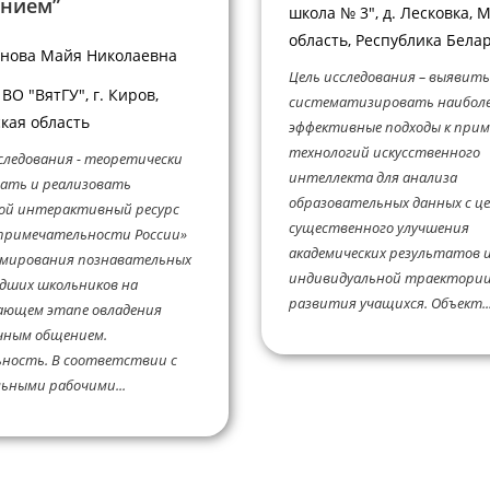
нием”
школа № 3", д. Лесковка, 
область, Республика Бела
нова Майя Николаевна
Цель исследования – выявить
ВО "ВятГУ", г. Киров,
систематизировать наибол
кая область
эффективные подходы к при
технологий искусственного
следования - теоретически
интеллекта для анализа
ать и реализовать
образовательных данных с ц
ой интерактивный ресурс
существенного улучшения
примечательности России»
академических результатов 
рмирования познавательных
индивидуальной траектори
дших школьников на
развития учащихся. Объект..
ающем этапе овладения
чным общением.
ность. В соответствии с
ьными рабочими...