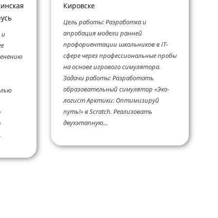
Минская
Кировске
русь
Цель работы: Разработка и
апробация модели ранней
 и
профориентации школьников в IT-
ее
сфере через профессиональные пробы
менению
на основе игрового симулятора.
Задачи работы: Разработать
образовательный симулятор «Эко-
елью
логист Арктики: Оптимизируй
путь!» в Scratch. Реализовать
и
двухэтапную...
и
.