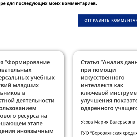
узере для последующих моих комментариев.
веб-
сайта
овать
(необязательно)
ья “Формирование
Статья “Анализ дан
авательных
при помощи
ерсальных учебных
искусственного
твий младших
интеллекта как
ьников в
ключевой инструме
ктной деятельности
улучшения показат
пользованием
одаренного учащег
ового ресурса на
Усова Мария Валерьевна
ршающем этапе
дения иноязычным
ГУО "Боровлянская средн