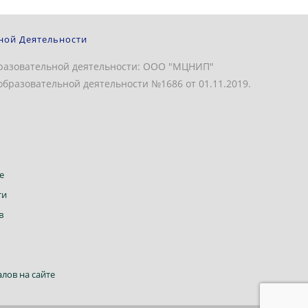
ной Деятельности
разовательной деятельности: ООО "МЦНИП"
бразовательной деятельности №1686 от 01.11.2019.
Откроется
е
в
Откроется
ти
новой
в
Откроется
в
вкладке
новой
в
вкладке
новой
вкладке
Откроется
лов на сайте
в
новой