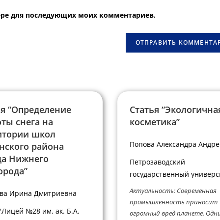
вашего
узере для последующих моих комментариев.
веб-
сайта
овать
(необязательно)
ья “Определение
Статья “Экологична
ты снега на
косметика”
итории школ
Попова Александра Андре
нского района
да Нижнего
Петрозаводский
орода”
государственный универс
Актуальность: Современная
ва Ирина Дмитриевна
промышленность приносит
Лицей №28 им. ак. Б.А.
огромный вред планете. Одни