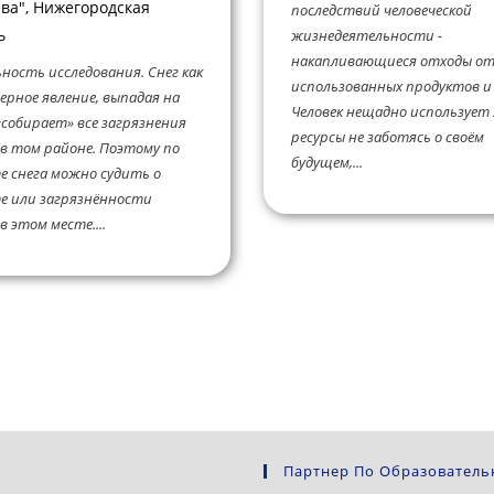
ва", Нижегородская
последствий человеческой
ь
жизнедеятельности -
накапливающиеся отходы о
ность исследования. Снег как
использованных продуктов и
рное явление, выпадая на
Человек нещадно использует
«собирает» все загрязнения
ресурсы не заботясь о своём
 в том районе. Поэтому по
будущем,...
 снега можно судить о
е или загрязнённости
в этом месте....
Партнер По Образователь