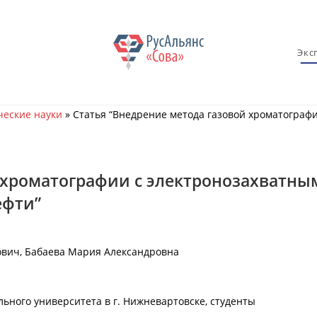
Экс
еские науки
»
Статья “Внедрение метода газовой хроматограф
 хроматографии с электронозахватны
ефти”
ович, Бабаева Мария Александровна
ьного университета в г. Нижневартовске, студенты