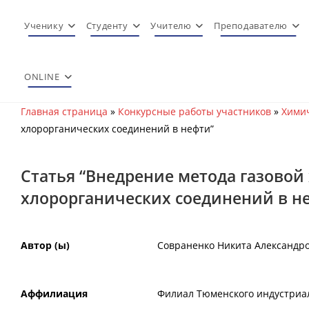
Перейти
к
Ученику
Студенту
Учителю
Преподавателю
содержимому
ONLINE
Главная страница
»
Конкурсные работы участников
»
Химич
хлорорганических соединений в нефти”
Статья “Внедрение метода газовой
хлорорганических соединений в н
Автор (ы)
Совраненко Никита Александр
Аффилиация
Филиал Тюменского индустриал