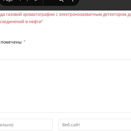
ода газовой хроматографии с электронозахватным детектором д
соединений в нефти”
я помечены
*
Введите
URL