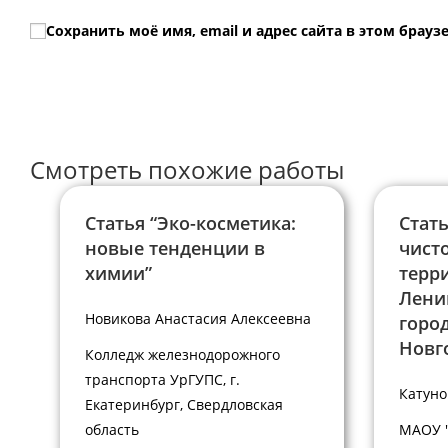
имя
email-
Сохранить моё имя, email и адрес сайта в этом бра
или
адрес,
имя
чтобы
пользователя,
прокомментир
чтобы
прокомментировать
Смотреть похожие работы
Статья “Эко-косметика:
Стат
новые тенденции в
чисто
химии”
терр
Лени
Новикова Анастасия Алексеевна
горо
Новг
Колледж железнодорожного
транспорта УрГУПС, г.
Катуно
Екатеринбург, Свердловская
область
МАОУ "