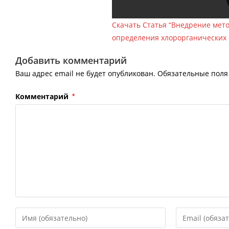
Скачать Статья “Внедрение мет
определения хлорорганических 
Добавить комментарий
Ваш адрес email не будет опубликован.
Обязательные пол
Комментарий
*
Введите
Введите
свое
свой