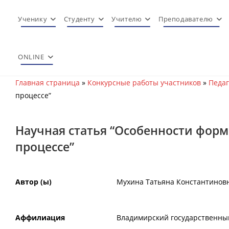
Перейти
к
Ученику
Студенту
Учителю
Преподавателю
содержимому
ONLINE
Главная страница
»
Конкурсные работы участников
»
Педаг
процессе”
Научная статья “Особенности фор
процессе”
Автор (ы)
Мухина Татьяна Константинов
Аффилиация
Владимирский государственный 