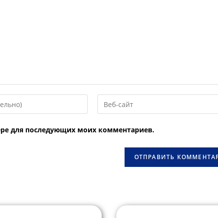
Введите
URL
вашего
узере для последующих моих комментариев.
веб-
сайта
овать
(необязательно)