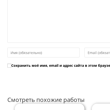
Введите
Введите
свое
свой
имя
email-
Сохранить моё имя, email и адрес сайта в этом бра
или
адрес,
имя
чтобы
пользователя,
прокомментир
чтобы
прокомментировать
Смотреть похожие работы