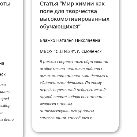
боты
Статья “Мир химии как
поле для творчества
высокомотивированных
обучающихся”
Блажко Наталья Николаевна
МБОУ "СШ №24", г. Смоленск
В рамках современного образования
на
особое место занимает работа с
нск
высокомотивированными детьми и
«Одаренными детьми». Поэтому
ики
перед современной педагогической
ешать
наукой стоит задача воспитания
перед
человека с новым,
 выбор
интеллектуальным уровнем
та
самосознания, способного к...
х денег