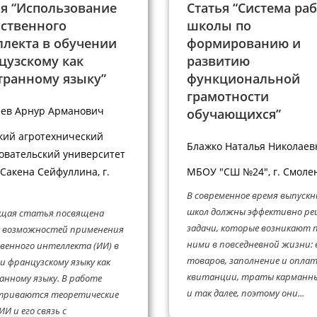
ья “Использование
Статья “Система ра
сственного
школы по
ллекта в обучении
формированию и
цузскому как
развитию
транному языку”
функциональной
грамотности
ев Арнур Арманович
обучающихся”
кий агротехнический
Блажко Наталья Николаев
овательский университет
Сакена Сейфуллина, г.
МБОУ "СШ №24", г. Смоле
В современное время выпускн
школ должны эффективно р
щая статья посвящена
задачи, которые возникают 
у возможностей применения
ними в повседневной жизни:
венного интеллекта (ИИ) в
товаров, заполнение и опла
и французскому языку как
квитанции, траты карманны
нному языку. В работе
и так далее, поэтому они...
триваются теоретические
ИИ и его связь с