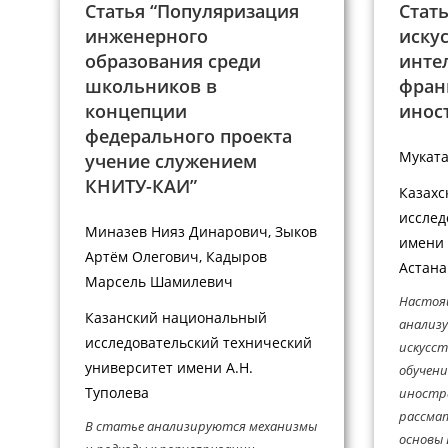
Статья “Популяризация
Стат
инженерного
иску
образования среди
инте
школьников в
фран
концепции
инос
федерального проекта
Муката
учение служением
КНИТУ-КАИ”
Казахс
исслед
Миназев Нияз Динарович, Зыков
имени 
Артём Олегович, Кадыров
Астана
Марсель Шамилевич
Настоя
Казанский национальный
анализ
исследовательский технический
искусст
университет имени А.Н.
обучени
Туполева
иностра
рассма
В статье анализируются механизмы
основы 