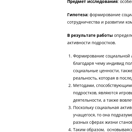
Предмет исследования
: особ
Гипотеза:
формирование социа
сотрудничества и развитии ко
В результате работы
определ
активности подростков.
Формирование социальной ак
благодаря чему индивид п
социальные ценности, такж
реальность, которая в после
Методами, способствующим
подростков, являются игров
деятельности, а также вов
Поскольку социальная акти
учащегося, то она подразум
разных сферах жизни стано
Таким образом, основываяс