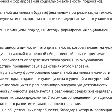
енности формирования социальной активности подростков.
льной активности будет эффективным при реализации технол
ммуникативных, организаторских и лидерских качеств учащихся
ены принципы, подходы и методы формирования социальной
тивности личности – это деятельность, которая влияет на чел
олучает важный жизненный общественный опыт и принимает
е развивается определенная точка зрения на окружающую
дствии проявляет себя в действиях этого человека.
и успешному формированию социальной активности личности
ые методы, создание ситуация успеха в урочной и внеурочной
лечение учащихся в разноплановую внеурочную деятельность.
вность личности реализуется в различных сферах жизнедеятел
евает их самоопределение. Итогом самоопределения учащегося
вится его развитие и самосовершенствование.
ь на общественных потребностях, благодаря которым воплоща